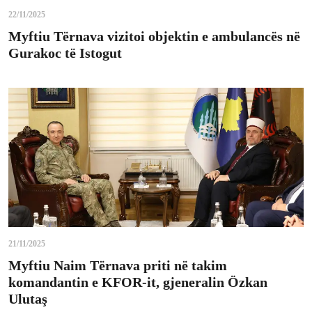
22/11/2025
Myftiu Tërnava vizitoi objektin e ambulancës në
Gurakoc të Istogut
21/11/2025
Myftiu Naim Tërnava priti në takim
komandantin e KFOR-it, gjeneralin Özkan
Ulutaş