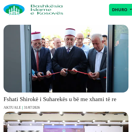
DHURO
Lajmet aktuale
Fshati Shirokë i Suharekës u bë me xhami të re
AKTUALE
|
31/07/2026