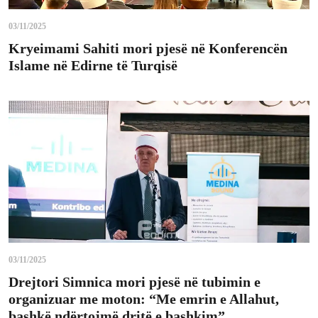
03/11/2025
Kryeimami Sahiti mori pjesë në Konferencën
Islame në Edirne të Turqisë
03/11/2025
Drejtori Simnica mori pjesë në tubimin e
organizuar me moton: “Me emrin e Allahut,
bashkë ndërtojmë dritë e bashkim”