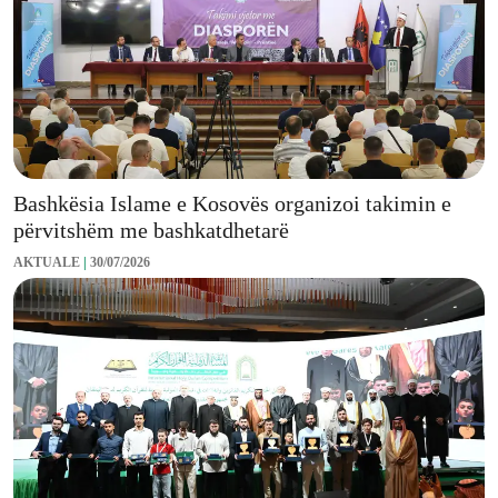
Bashkësia Islame e Kosovës organizoi takimin e
përvitshëm me bashkatdhetarë
AKTUALE
|
30/07/2026