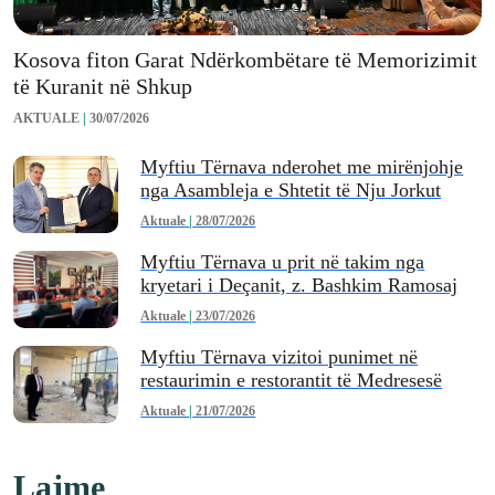
Kosova fiton Garat Ndërkombëtare të Memorizimit
të Kuranit në Shkup
AKTUALE
|
30/07/2026
Myftiu Tërnava nderohet me mirënjohje
nga Asambleja e Shtetit të Nju Jorkut
Aktuale
|
28/07/2026
Myftiu Tërnava u prit në takim nga
kryetari i Deçanit, z. Bashkim Ramosaj
Aktuale
|
23/07/2026
Myftiu Tërnava vizitoi punimet në
restaurimin e restorantit të Medresesë
Aktuale
|
21/07/2026
Lajme