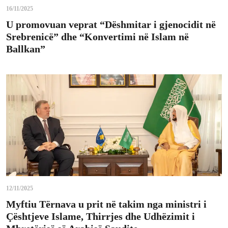
16/11/2025
U promovuan veprat “Dëshmitar i gjenocidit në
Srebrenicë” dhe “Konvertimi në Islam në
Ballkan”
12/11/2025
Myftiu Tërnava u prit në takim nga ministri i
Çështjeve Islame, Thirrjes dhe Udhëzimit i