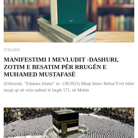
27/02/2025
MANIFESTIMI I MEVLUDIT -DASHURI,
ZOTIM E BESATIM PËR RRUGËN E
MUHAMED MUSTAFASË
(Editoriali, “Edukata Islame” nr. 130/2023) Muaji hënor Rebiul Evel është
muaji që në vitin tashmë të largët 571, në Mekën