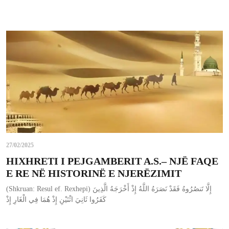
27/02/2025
HIXHRETI I PEJGAMBERIT A.S.– NJË FAQE
E RE NË HISTORINË E NJERËZIMIT
(Shkruan: Resul ef. Rexhepi) إِلَّا تَنصُرُوهُ فَقَدْ نَصَرَهُ اللَّهُ إِذْ أَخْرَجَهُ الَّذِينَ
كَفَرُوا ثَانِيَ اثْنَيْنِ إِذْ هُمَا فِي الْغَارِ إِذْ