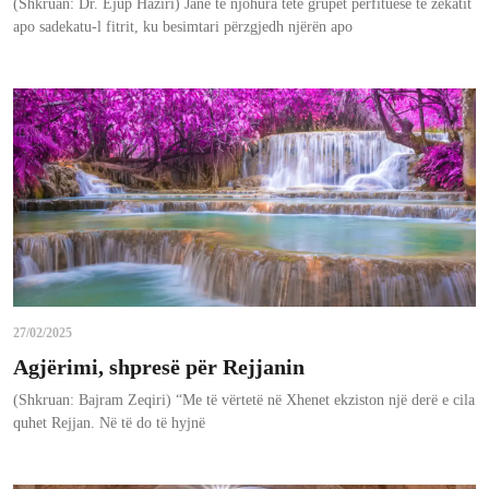
(Shkruan: Dr. Ejup Haziri) Janë të njohura tetë grupet përfituese të zekatit
apo sadekatu-l fitrit, ku besimtari përzgjedh njërën apo
27/02/2025
Agjërimi, shpresë për Rejjanin
(Shkruan: Bajram Zeqiri) “Me të vërtetë në Xhenet ekziston një derë e cila
quhet Rejjan. Në të do të hyjnë