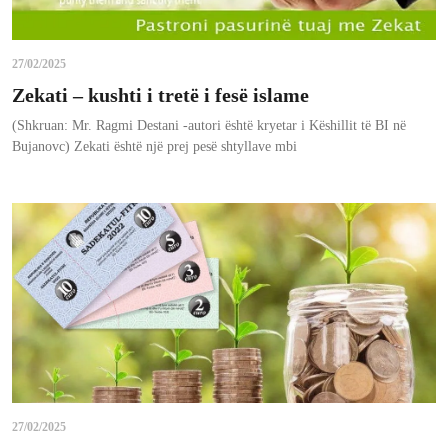
27/02/2025
Zekati – kushti i tretë i fesë islame
(Shkruan: Mr. Ragmi Destani -autori është kryetar i Këshillit të BI në
Bujanovc) Zekati është një prej pesë shtyllave mbi
27/02/2025