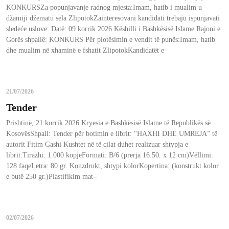
KONKURSZa popunjavanje radnog mjesta:Imam, hatib i mualim u
džamiji džematu sela ZlipotokZainteresovani kandidati trebaju ispunjavati
sledeće uslove: Datë: 09 korrik 2026 Këshilli i Bashkësisë Islame Rajoni e
Gorës shpallë: KONKURS Për plotësimin e vendit të punës:Imam, hatib
dhe mualim në xhaminë e fshatit ZlipotokKandidatët e
21/07/2026
Tender
Prishtinë, 21 korrik 2026 Kryesia e Bashkësisë Islame të Republikës së
KosovësShpall: Tender për botimin e librit: “HAXHI DHE UMREJA” të
autorit Fitim Gashi Kushtet në të cilat duhet realizuar shtypja e
librit:Tirazhi: 1.000 kopjeFormati: B/6 (prerja 16.50. x 12 cm)Vëllimi:
128 faqeLetra: 80 gr. Konzdrukt, shtypi kolorKopertina: (konstrukt kolor
e butë 250 gr.)Plastifikim mat–
02/07/2026