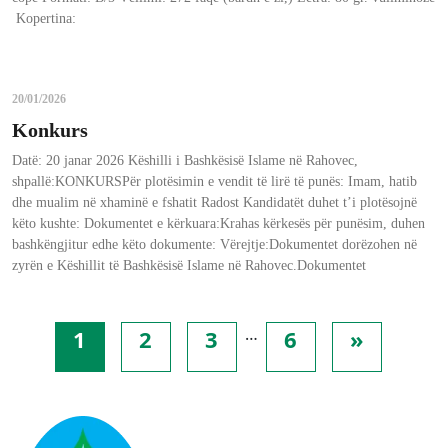
Kopertina:
20/01/2026
Konkurs
Datë: 20 janar 2026 Këshilli i Bashkësisë Islame në Rahovec,
shpallë:KONKURSPër plotësimin e vendit të lirë të punës: Imam, hatib
dhe mualim në xhaminë e fshatit Radost Kandidatët duhet t’i plotësojnë
këto kushte: Dokumentet e kërkuara:Krahas kërkesës për punësim, duhen
bashkëngjitur edhe këto dokumente: Vërejtje:Dokumentet dorëzohen në
zyrën e Këshillit të Bashkësisë Islame në Rahovec.Dokumentet
…
1
2
3
6
»