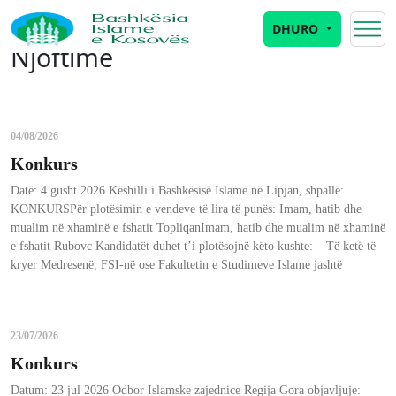
DHURO
Njoftime
04/08/2026
Konkurs
Datë: 4 gusht 2026 Këshilli i Bashkësisë Islame në Lipjan, shpallë:
KONKURSPër plotësimin e vendeve të lira të punës: Imam, hatib dhe
mualim në xhaminë e fshatit TopliqanImam, hatib dhe mualim në xhaminë
e fshatit Rubovc Kandidatët duhet t’i plotësojnë këto kushte: – Të ketë të
kryer Medresenë, FSI-në ose Fakultetin e Studimeve Islame jashtë
23/07/2026
Konkurs
Datum: 23 jul 2026 Odbor Islamske zajednice Regija Gora objavljuje: