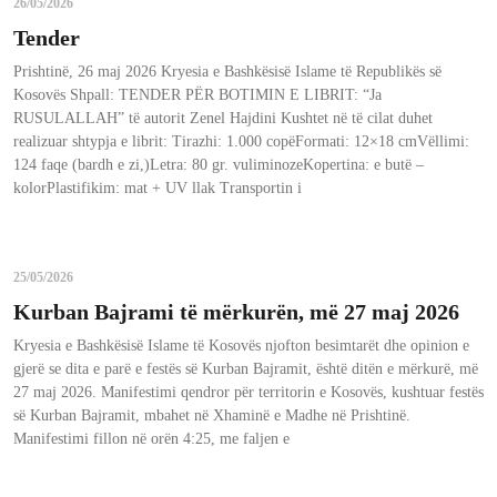
26/05/2026
Tender
Prishtinë, 26 maj 2026 Kryesia e Bashkësisë Islame të Republikës së
Kosovës Shpall: TENDER PËR BOTIMIN E LIBRIT: “Ja
RUSULALLAH” të autorit Zenel Hajdini Kushtet në të cilat duhet
realizuar shtypja e librit: Tirazhi: 1.000 copëFormati: 12×18 cmVëllimi:
124 faqe (bardh e zi,)Letra: 80 gr. vuliminozeKopertina: e butë –
kolorPlastifikim: mat + UV llak Transportin i
25/05/2026
Kurban Bajrami të mërkurën, më 27 maj 2026
Kryesia e Bashkësisë Islame të Kosovës njofton besimtarët dhe opinion e
gjerë se dita e parë e festës së Kurban Bajramit, është ditën e mërkurë, më
27 maj 2026. Manifestimi qendror për territorin e Kosovës, kushtuar festës
së Kurban Bajramit, mbahet në Xhaminë e Madhe në Prishtinë.
Manifestimi fillon në orën 4:25, me faljen e