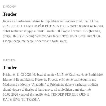
13/05/2026
Tender
Kryesia e Bashkësisë Islame të Republikës së Kosovës Prishtinë, 13 maj
2026 SHPALL TENDER PËR BOTIMIN E LIBRAVE: Kushtet në të cilat
duhet realizuar shtypja e librit: Tirazhi: 500 kopje Formati: B/5 (brendia,
prerja: 16.5 x 23.5 cm) Vëllimi: 540 faqe Shtypi: kolor Letra: mat 90 gr.
Lidhja: qepje me penjë Kopertina: e fortë kolor,
11/02/2026
Tender
Prishtinë, 11.02 2026 Në bazë të nenit 45.1.5. të Kushtetutës së Bashkësisë
Islame të Republikës së Kosovës, Kryesia e BI-së në bashkëpunim me
Medresenë e Mesme “Alauddin” të Prishtinës, duke e vazhduar traditën
shumëvjeçare të therjes së kurbaneve, në mbledhjen e mbajtur më
10.02.2026 vendosi të shpallë këtë: TENDER PËR BLERJEN E
KAFSHËVE TË TRASHA