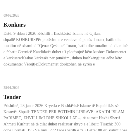
09/02/2026
Konkurs
Datë: 9 shkurt 2026 Këshilli i Bashkësisë Islame në Gjilan,
shpallë:KONKURSPër plotësimin e vendeve të punës: Imam, hatib dhe
mualim në xhaminë “Qenar Qeshme“ Imam, hatib dhe mualim në xhaminë
e fshatit Cerrnicë Kandidatët duhet t’i plotësojnë këto kushte: Dokumentet
e kërkuara:Krahas kërkesës për punësim, duhen bashkëngjitur edhe këto
dokumente: Vërejtje:Dokumentet dorëzohen në zyrën e
28/01/2026
Tender
Prishtinë, 28 janar 2026 Kryesia e Bashkësisë Islame të Republikës së
Kosovës Shpall: TENDER PËR BOTIMIN LIBRAVE: AKAIDI ISLAM –
PARIMET, ZHVILLIMI DHE SHKOLLAT –, të autorit Haxhi Sherif
Ahmeti Kushtet në të cilat duhet realizuar shtypja e librit: Tirazhi: 300
copë Formati: B/5 Vëllimi: 272 faqe (bardh e zi,) Letra: 80 gr. vuliminoze