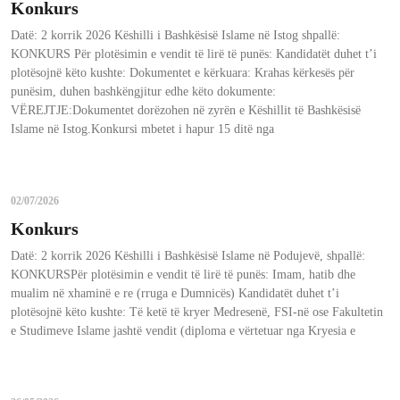
Konkurs
Datë: 2 korrik 2026 Këshilli i Bashkësisë Islame në Istog shpallë:
KONKURS Për plotësimin e vendit të lirë të punës: Kandidatët duhet t’i
plotësojnë këto kushte: Dokumentet e kërkuara: Krahas kërkesës për
punësim, duhen bashkëngjitur edhe këto dokumente:
VËREJTJE:Dokumentet dorëzohen në zyrën e Këshillit të Bashkësisë
Islame në Istog.Konkursi mbetet i hapur 15 ditë nga
02/07/2026
Konkurs
Datë: 2 korrik 2026 Këshilli i Bashkësisë Islame në Podujevë, shpallë:
KONKURSPër plotësimin e vendit të lirë të punës: Imam, hatib dhe
mualim në xhaminë e re (rruga e Dumnicës) Kandidatët duhet t’i
plotësojnë këto kushte: Të ketë të kryer Medresenë, FSI-në ose Fakultetin
e Studimeve Islame jashtë vendit (diploma e vërtetuar nga Kryesia e