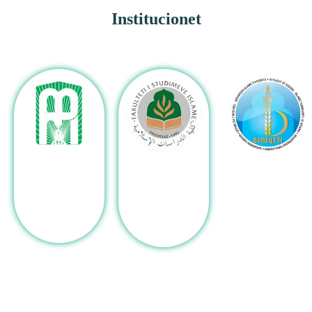
Institucionet
Bereqeti
Fakulteti i
Medreseja
Studimeve
"Alauddin"
Islame