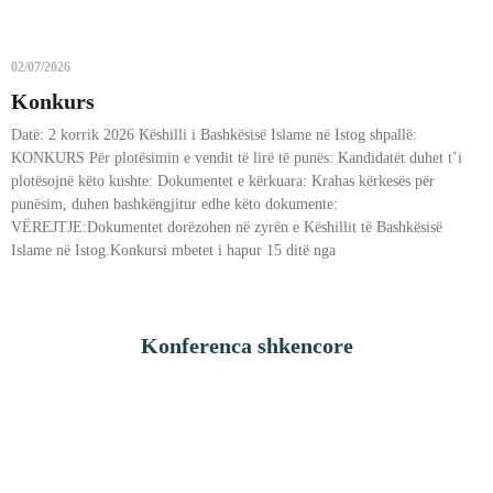
02/07/2026
Konkurs
Datë: 2 korrik 2026 Këshilli i Bashkësisë Islame në Istog shpallë:
KONKURS Për plotësimin e vendit të lirë të punës: Kandidatët duhet t’i
plotësojnë këto kushte: Dokumentet e kërkuara: Krahas kërkesës për
punësim, duhen bashkëngjitur edhe këto dokumente:
VËREJTJE:Dokumentet dorëzohen në zyrën e Këshillit të Bashkësisë
Islame në Istog.Konkursi mbetet i hapur 15 ditë nga
Konferenca shkencore