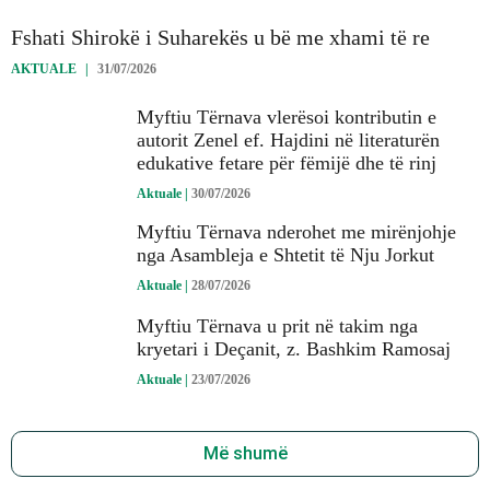
Fshati Shirokë i Suharekës u bë me xhami të re
AKTUALE
|
31/07/2026
Myftiu Tërnava vlerësoi kontributin e
autorit Zenel ef. Hajdini në literaturën
edukative fetare për fëmijë dhe të rinj
Aktuale
|
30/07/2026
Myftiu Tërnava nderohet me mirënjohje
nga Asambleja e Shtetit të Nju Jorkut
Aktuale
|
28/07/2026
Myftiu Tërnava u prit në takim nga
kryetari i Deçanit, z. Bashkim Ramosaj
Aktuale
|
23/07/2026
Më shumë