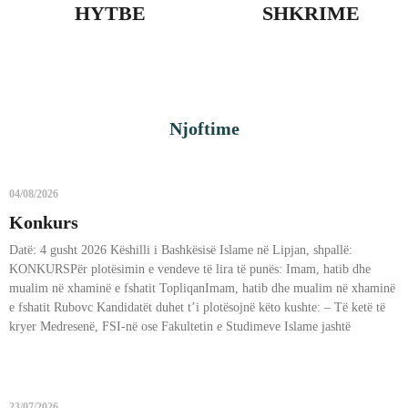
HYTBE​
SHKRIME
Njoftime
04/08/2026
Konkurs
Datë: 4 gusht 2026 Këshilli i Bashkësisë Islame në Lipjan, shpallë:
KONKURSPër plotësimin e vendeve të lira të punës: Imam, hatib dhe
mualim në xhaminë e fshatit TopliqanImam, hatib dhe mualim në xhaminë
e fshatit Rubovc Kandidatët duhet t’i plotësojnë këto kushte: – Të ketë të
kryer Medresenë, FSI-në ose Fakultetin e Studimeve Islame jashtë
23/07/2026