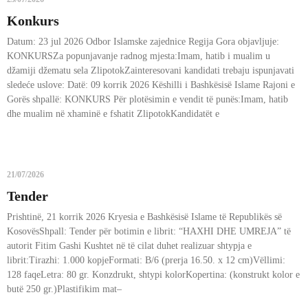
Konkurs
Datum: 23 jul 2026 Odbor Islamske zajednice Regija Gora objavljuje:
KONKURSZa popunjavanje radnog mjesta:Imam, hatib i mualim u
džamiji džematu sela ZlipotokZainteresovani kandidati trebaju ispunjavati
sledeće uslove: Datë: 09 korrik 2026 Këshilli i Bashkësisë Islame Rajoni e
Gorës shpallë: KONKURS Për plotësimin e vendit të punës:Imam, hatib
dhe mualim në xhaminë e fshatit ZlipotokKandidatët e
21/07/2026
Tender
Prishtinë, 21 korrik 2026 Kryesia e Bashkësisë Islame të Republikës së
KosovësShpall: Tender për botimin e librit: “HAXHI DHE UMREJA” të
autorit Fitim Gashi Kushtet në të cilat duhet realizuar shtypja e
librit:Tirazhi: 1.000 kopjeFormati: B/6 (prerja 16.50. x 12 cm)Vëllimi:
128 faqeLetra: 80 gr. Konzdrukt, shtypi kolorKopertina: (konstrukt kolor e
butë 250 gr.)Plastifikim mat–