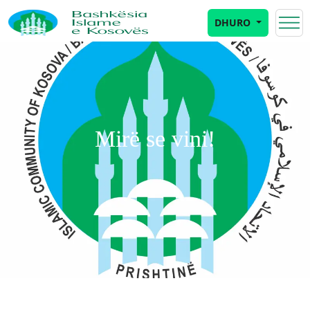
DHURO
Mirë se vini!