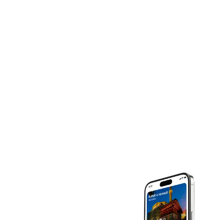
KOHËT E NAMAZIT
SABAHU
L. E DIELLIT
DREKA
IKINDIA
AKSHAMI
JACIA
SHKARKO