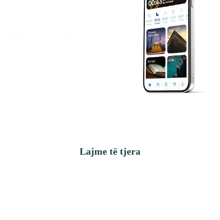
TAKVIMIN
Shkarko
Shkarko
APP
PLAY
STORE
STORE
Lajme të tjera