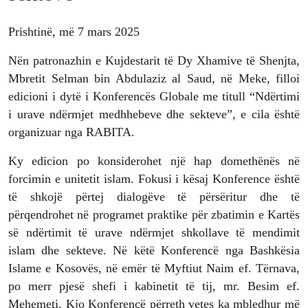
Prishtinë, më 7 mars 2025
Nën patronazhin e Kujdestarit të Dy Xhamive të Shenjta,
Mbretit Selman bin Abdulaziz al Saud, në Meke, filloi
edicioni i dytë i Konferencës Globale me titull “Ndërtimi
i urave ndërmjet medhhebeve dhe sekteve”, e cila është
organizuar nga RABITA.
Ky edicion po konsiderohet një hap domethënës në
forcimin e unitetit islam. Fokusi i kësaj Konference është
të shkojë përtej dialogëve të përsëritur dhe të
përqendrohet në programet praktike për zbatimin e Kartës
së ndërtimit të urave ndërmjet shkollave të mendimit
islam dhe sekteve. Në këtë Konferencë nga Bashkësia
Islame e Kosovës, në emër të Myftiut Naim ef. Tërnava,
po merr pjesë shefi i kabinetit të tij, mr. Besim ef.
Mehemeti. Kjo Konferencë përreth vetes ka mbledhur më