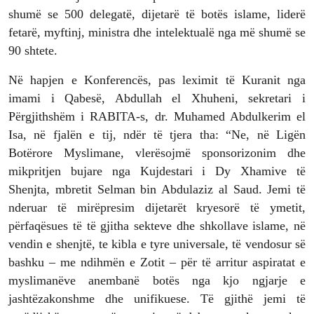
shumë se 500 delegatë, dijetarë të botës islame, liderë
fetarë, myftinj, ministra dhe intelektualë nga më shumë se
90 shtete.
Në hapjen e Konferencës, pas leximit të Kuranit nga
imami i Qabesë, Abdullah el Xhuheni, sekretari i
Përgjithshëm i RABITA-s, dr. Muhamed Abdulkerim el
Isa, në fjalën e tij, ndër të tjera tha: “Ne, në Ligën
Botërore Myslimane, vlerësojmë sponsorizonim dhe
mikpritjen bujare nga Kujdestari i Dy Xhamive të
Shenjta, mbretit Selman bin Abdulaziz al Saud. Jemi të
nderuar të mirëpresim dijetarët kryesorë të ymetit,
përfaqësues të të gjitha sekteve dhe shkollave islame, në
vendin e shenjtë, te kibla e tyre universale, të vendosur së
bashku – me ndihmën e Zotit – për të arritur aspiratat e
myslimanëve anembanë botës nga kjo ngjarje e
jashtëzakonshme dhe unifikuese. Të gjithë jemi të