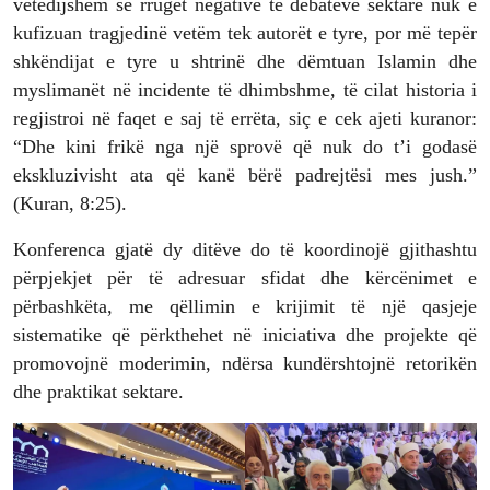
vetëdijshëm se rrugët negative të debateve sektare nuk e
kufizuan tragjedinë vetëm tek autorët e tyre, por më tepër
shkëndijat e tyre u shtrinë dhe dëmtuan Islamin dhe
myslimanët në incidente të dhimbshme, të cilat historia i
regjistroi në faqet e saj të errëta, siç e cek ajeti kuranor:
“Dhe kini frikë nga një sprovë që nuk do t’i godasë
ekskluzivisht ata që kanë bërë padrejtësi mes jush.”
(Kuran, 8:25).
Konferenca gjatë dy ditëve do të koordinojë gjithashtu
përpjekjet për të adresuar sfidat dhe kërcënimet e
përbashkëta, me qëllimin e krijimit të një qasjeje
sistematike që përkthehet në iniciativa dhe projekte që
promovojnë moderimin, ndërsa kundërshtojnë retorikën
dhe praktikat sektare.