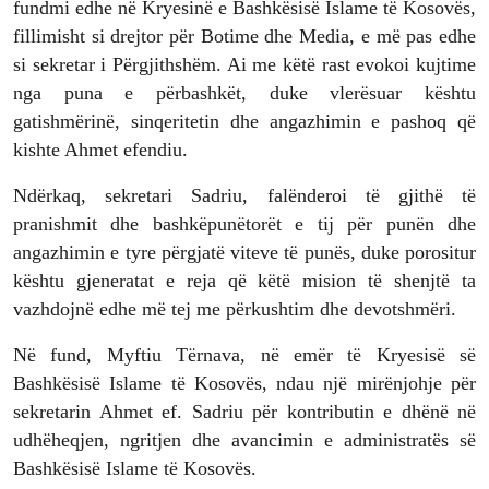
fundmi edhe në Kryesinë e Bashkësisë Islame të Kosovës,
fillimisht si drejtor për Botime dhe Media, e më pas edhe
si sekretar i Përgjithshëm. Ai me këtë rast evokoi kujtime
nga puna e përbashkët, duke vlerësuar kështu
gatishmërinë, sinqeritetin dhe angazhimin e pashoq që
kishte Ahmet efendiu.
Ndërkaq, sekretari Sadriu, falënderoi të gjithë të
pranishmit dhe bashkëpunëtorët e tij për punën dhe
angazhimin e tyre përgjatë viteve të punës, duke porositur
kështu gjeneratat e reja që këtë mision të shenjtë ta
vazhdojnë edhe më tej me përkushtim dhe devotshmëri.
Në fund, Myftiu Tërnava, në emër të Kryesisë së
Bashkësisë Islame të Kosovës, ndau një mirënjohje për
sekretarin Ahmet ef. Sadriu për kontributin e dhënë në
udhëheqjen, ngritjen dhe avancimin e administratës së
Bashkësisë Islame të Kosovës.