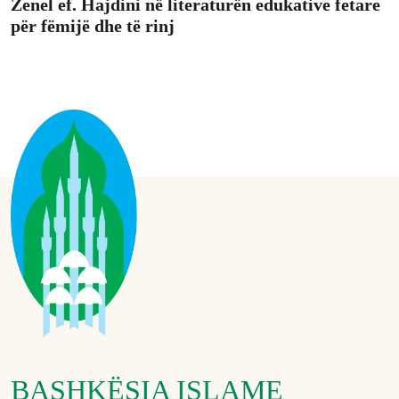
Zenel ef. Hajdini në literaturën edukative fetare
për fëmijë dhe të rinj
BASHKËSIA ISLAME