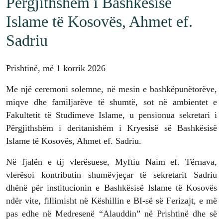
Përgjithshëm i Bashkësisë
Islame të Kosovës, Ahmet ef.
Sadriu
Prishtinë, më 1 korrik 2026
Me një ceremoni solemne, në mesin e bashkëpunëtorëve,
miqve dhe familjarëve të shumtë, sot në ambientet e
Fakultetit të Studimeve Islame, u pensionua sekretari i
Përgjithshëm i deritanishëm i Kryesisë së Bashkësisë
Islame të Kosovës, Ahmet ef. Sadriu.
Në fjalën e tij vlerësuese, Myftiu Naim ef. Tërnava,
vlerësoi kontributin shumëvjeçar të sekretarit Sadriu
dhënë për institucionin e Bashkësisë Islame të Kosovës
ndër vite, fillimisht në Këshillin e BI-së së Ferizajt, e më
pas edhe në Medresenë “Alauddin” në Prishtinë dhe së