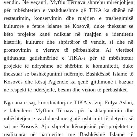
vendin. Në veçanti, Myftiu Tërnava shprehu mirënjohjen
për mbështetjen e vazhdueshme që TIKA ka dhënë në
restaurimin, konservimin dhe ruajtjen e trashëgimisë
kulturore e fetare islame në Kosovë, duke theksuar se
këto projekte kanë ndikuar në ruajtjen e identitetit
historik, kulturor dhe shpirtëror të vendit, si dhe në
promovimin e vlerave të përbashkëta. Ai vlerësoi
gjithashtu gatishmërinë e TIKA-s për të mbështetur
projekte të ndryshme në shërbim të komunitetit, duke
theksuar se bashkëpunimi ndërmjet Bashkësisë Islame të
Kosovës dhe kësaj Agjencie ka qenë gjithmonë i bazuar
në respekt të ndërsjellë, besim dhe vizion të përbashkët.
Nga ana e saj, koordinatorja e TIKA-s, znj. Fulya Aslan,
e falënderoi Myftiun Tërnava për bashkëpunimin dhe
mbështetjen e vazhdueshme gjatë ushtrimit të detyrës së
saj në Kosovë. Ajo shprehu kënaqësinë për projektet e
realizuara në partneritet me Bashkësinë Islame të