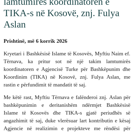
lamtumirës koordinatoren e
TIKA-s në Kosovë, znj. Fulya
Aslan
Prishtinë, më 6 korrik 2026
Kryetari i Bashkësisë Islame të Kosovës, Myftiu Naim ef.
Tërnava, ka pritur sot në një takim lamtumirës
koordinatoren e Agjencisë Turke për Bashkëpunim dhe
Koordinim (TIKA) në Kosovë, znj. Fulya Aslan, me
rastin e përfundimit të mandatit të saj.
Me këtë rast, Myftiu Tërnava e falënderoi znj. Aslan për
bashkëpunimin e deritanishëm ndërmjet Bashkësisë
Islame të Kosovës dhe TIKA-s gjatë periudhës së
angazhimit të saj, duke vlerësuar lart kontributin e kësaj
Agjencie në realizimin e projekteve me rëndësi për