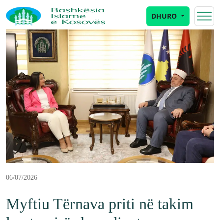
DHURO
06/07/2026
Myftiu Tërnava priti në takim