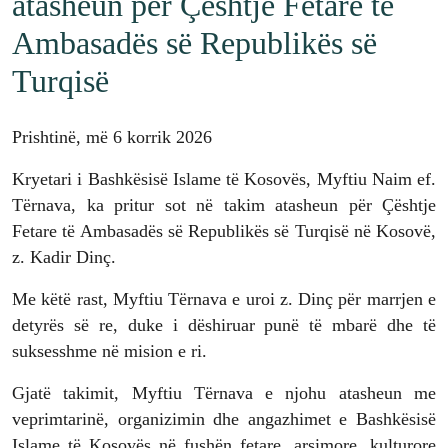
atasheun për Çështje Fetare të
Ambasadës së Republikës së
Turqisë
Prishtinë, më 6 korrik 2026
Kryetari i Bashkësisë Islame të Kosovës, Myftiu Naim ef.
Tërnava, ka pritur sot në takim atasheun për Çështje
Fetare të Ambasadës së Republikës së Turqisë në Kosovë,
z. Kadir Dinç.
Me këtë rast, Myftiu Tërnava e uroi z. Dinç për marrjen e
detyrës së re, duke i dëshiruar punë të mbarë dhe të
suksesshme në mision e ri.
Gjatë takimit, Myftiu Tërnava e njohu atasheun me
veprimtarinë, organizimin dhe angazhimet e Bashkësisë
Islame të Kosovës në fushën fetare, arsimore, kulturore