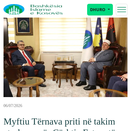
DHURO
06/07/2026
Myftiu Tërnava priti në takim