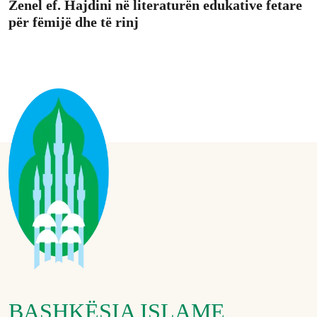
Zenel ef. Hajdini në literaturën edukative fetare
për fëmijë dhe të rinj
BASHKËSIA ISLAME