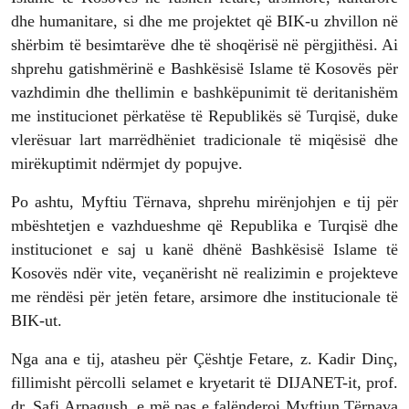
dhe humanitare, si dhe me projektet që BIK-u zhvillon në
shërbim të besimtarëve dhe të shoqërisë në përgjithësi. Ai
shprehu gatishmërinë e Bashkësisë Islame të Kosovës për
vazhdimin dhe thellimin e bashkëpunimit të deritanishëm
me institucionet përkatëse të Republikës së Turqisë, duke
vlerësuar lart marrëdhëniet tradicionale të miqësisë dhe
mirëkuptimit ndërmjet dy popujve.
Po ashtu, Myftiu Tërnava, shprehu mirënjohjen e tij për
mbështetjen e vazhdueshme që Republika e Turqisë dhe
institucionet e saj u kanë dhënë Bashkësisë Islame të
Kosovës ndër vite, veçanërisht në realizimin e projekteve
me rëndësi për jetën fetare, arsimore dhe institucionale të
BIK-ut.
Nga ana e tij, atasheu për Çështje Fetare, z. Kadir Dinç,
fillimisht përcolli selamet e kryetarit të DIJANET-it, prof.
dr. Safi Arpagush, e më pas e falënderoi Myftiun Tërnava