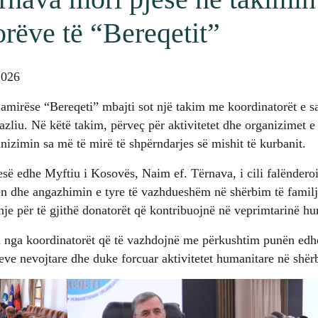
rëve të “Bereqetit”
2026
irëse “Bereqeti” mbajti sot një takim me koordinatorët e saj
Fazliu. Në këtë takim, përveç për aktivitetet dhe organizimet e
nizimin sa më të mirë të shpërndarjes së mishit të kurbanit.
së edhe Myftiu i Kosovës, Naim ef. Tërnava, i cili falënderoi 
ën dhe angazhimin e tyre të vazhdueshëm në shërbim të familj
je për të gjithë donatorët që kontribuojnë në veprimtarinë hu
 nga koordinatorët që të vazhdojnë me përkushtim punën edh
eve nevojtare dhe duke forcuar aktivitetet humanitare në shër