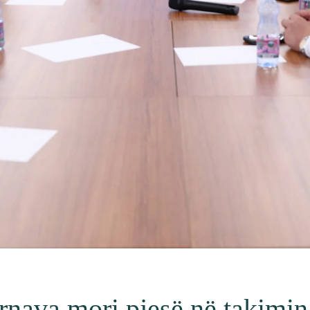
rnava mori pjesë në takimin