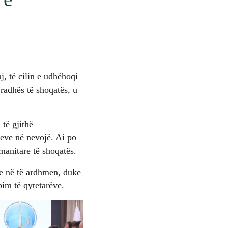
, të cilin e udhëhoqi
 radhës të shoqatës, u
të gjithë
eve në nevojë. Ai po
manitare të shoqatës.
e në të ardhmen, duke
bim të qytetarëve.