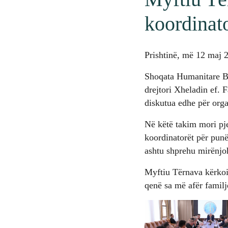
koordinato
Prishtinë, më 12 maj 
Shoqata Humanitare Bam
drejtori Xheladin ef. 
diskutua edhe për orga
Në këtë takim mori pje
koordinatorët për pun
ashtu shprehu mirënjoh
Myftiu Tërnava kërkoi
qenë sa më afër familj