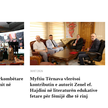
30/07/2026
rkombëtare
Myftiu Tërnava vlerësoi
it në
kontributin e autorit Zenel ef.
Hajdini në literaturën edukative
fetare për fëmijë dhe të rinj