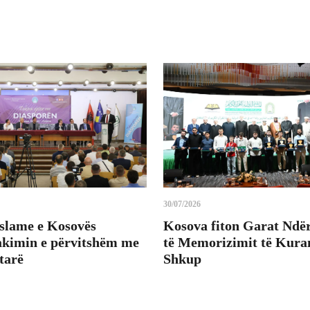
30/07/2026
Islame e Kosovës
Kosova fiton Garat Ndë
takimin e përvitshëm me
të Memorizimit të Kuran
tarë
Shkup