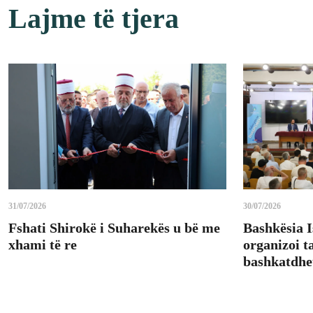
Lajme të tjera
31/07/2026
30/07/2026
Fshati Shirokë i Suharekës u bë me
Bashkësia 
xhami të re
organizoi 
bashkatdhe