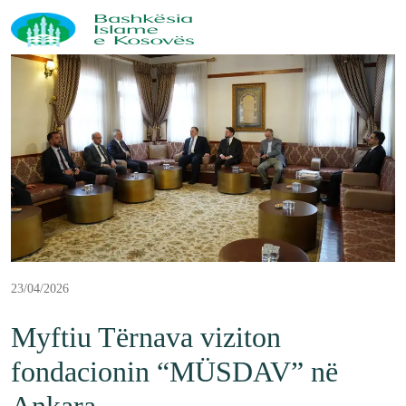
23/04/2026
Myftiu Tërnava viziton
fondacionin “MÜSDAV” në
Ankara