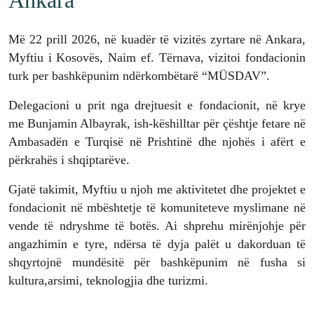
Më 22 prill 2026, në kuadër të vizitës zyrtare në Ankara,
Myftiu i Kosovës, Naim ef. Tërnava, vizitoi fondacionin
turk per bashkëpunim ndërkombëtarë “MÜSDAV”.
Delegacioni u prit nga drejtuesit e fondacionit, në krye
me Bunjamin Albayrak, ish-këshilltar për çështje fetare në
Ambasadën e Turqisë në Prishtinë dhe njohës i afërt e
përkrahës i shqiptarëve.
Gjatë takimit, Myftiu u njoh me aktivitetet dhe projektet e
fondacionit në mbështetje të komuniteteve myslimane në
vende të ndryshme të botës. Ai shprehu mirënjohje për
angazhimin e tyre, ndërsa të dyja palët u dakorduan të
shqyrtojnë mundësitë për bashkëpunim në fusha si
kultura,arsimi, teknologjia dhe turizmi.