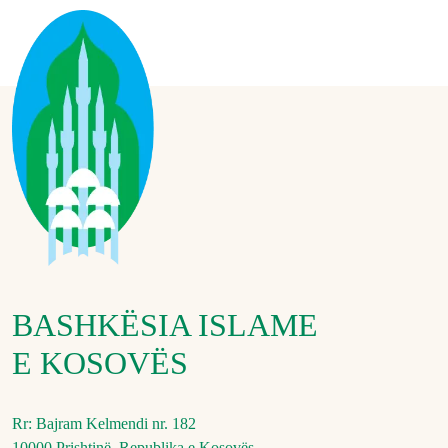
BASHKËSIA ISLAME
E KOSOVËS
Rr: Bajram Kelmendi nr. 182
10000 Prishtinë, Republika e Kosovës