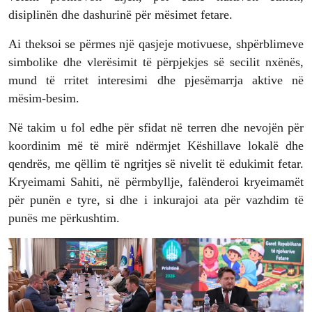
disiplinën dhe dashurinë për mësimet fetare.
Ai theksoi se përmes një qasjeje motivuese, shpërblimeve
simbolike dhe vlerësimit të përpjekjes së secilit nxënës,
mund të rritet interesimi dhe pjesëmarrja aktive në
mësim-besim.
Në takim u fol edhe për sfidat në terren dhe nevojën për
koordinim më të mirë ndërmjet Këshillave lokalë dhe
qendrës, me qëllim të ngritjes së nivelit të edukimit fetar.
Kryeimami Sahiti, në përmbyllje, falënderoi kryeimamët
për punën e tyre, si dhe i inkurajoi ata për vazhdim të
punës me përkushtim.