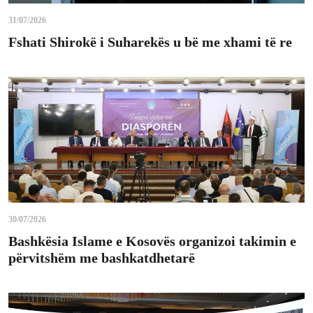
31/07/2026
Fshati Shirokë i Suharekës u bë me xhami të re
30/07/2026
Bashkësia Islame e Kosovës organizoi takimin e
përvitshëm me bashkatdhetarë