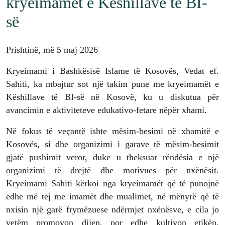
kryeimamët e Këshillave të BI-
së
Prishtinë, më 5 maj 2026
Kryeimami i Bashkësisë Islame të Kosovës, Vedat ef.
Sahiti, ka mbajtur sot një takim pune me kryeimamët e
Këshillave të BI-së në Kosovë, ku u diskutua për
avancimin e aktiviteteve edukativo-fetare nëpër xhami.
Në fokus të veçantë ishte mësim-besimi në xhamitë e
Kosovës, si dhe organizimi i garave të mësim-besimit
gjatë pushimit veror, duke u theksuar rëndësia e një
organizimi të drejtë dhe motivues për nxënësit.
Kryeimami Sahiti kërkoi nga kryeimamët që të punojnë
edhe më tej me imamët dhe mualimet, në mënyrë që të
nxisin një garë frymëzuese ndërmjet nxënësve, e cila jo
vetëm promovon dijen, por edhe kultivon etikën,