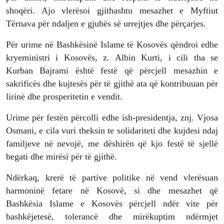
shoqëri. Ajo vlerësoi gjithashtu mesazhet e Myftiut
Tërnava për ndaljen e gjuhës së urrejtjes dhe përçarjes.
Për urime në Bashkësinë Islame të Kosovës qëndroi edhe
kryeministri i Kosovës, z. Albin Kurti, i cili tha se
Kurban Bajrami është festë që përcjell mesazhin e
sakrificës dhe kujtesës për të gjithë ata që kontribuuan për
lirinë dhe prosperitetin e vendit.
Urime për festën përcolli edhe ish-presidentja, znj. Vjosa
Osmani, e cila vuri theksin te solidariteti dhe kujdesi ndaj
familjeve në nevojë, me dëshirën që kjo festë të sjellë
begati dhe mirësi për të gjithë.
Ndërkaq, krerë të partive politike në vend vlerësuan
harmoninë fetare në Kosovë, si dhe mesazhet që
Bashkësia Islame e Kosovës përcjell ndër vite për
bashkëjetesë, tolerancë dhe mirëkuptim ndërmjet