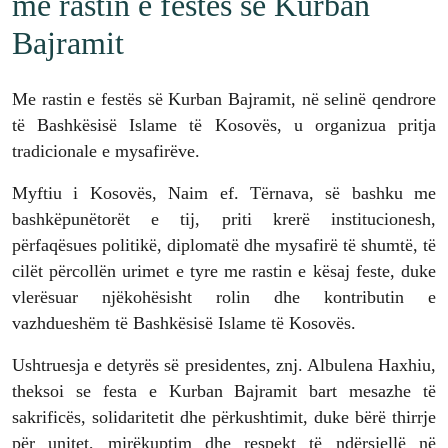
me rastin e festës së Kurban
Bajramit
Me rastin e festës së Kurban Bajramit, në selinë qendrore
të Bashkësisë Islame të Kosovës, u organizua pritja
tradicionale e mysafirëve.
Myftiu i Kosovës, Naim ef. Tërnava, së bashku me
bashkëpunëtorët e tij, priti krerë institucionesh,
përfaqësues politikë, diplomatë dhe mysafirë të shumtë, të
cilët përcollën urimet e tyre me rastin e kësaj feste, duke
vlerësuar njëkohësisht rolin dhe kontributin e
vazhdueshëm të Bashkësisë Islame të Kosovës.
Ushtruesja e detyrës së presidentes, znj. Albulena Haxhiu,
theksoi se festa e Kurban Bajramit bart mesazhe të
sakrificës, solidaritetit dhe përkushtimit, duke bërë thirrje
për unitet, mirëkuptim dhe respekt të ndërsjellë në