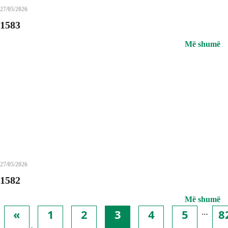
27/05/2026
1583
Më shumë
27/05/2026
1582
Më shumë
…
«
1
2
3
4
5
8