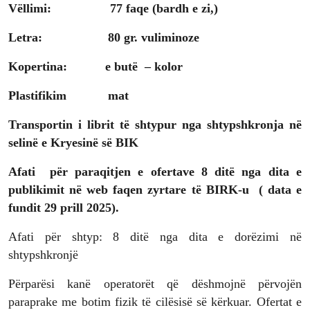
Vëllimi: 77 faqe (bardh e zi,)
Letra: 80 gr. vuliminoze
Kopertina:
e butë – kolor
Plastifikim mat
Transportin i librit të shtypur nga shtypshkronja në
selinë e Kryesinë së BIK
Afati për paraqitjen e ofertave 8 ditë nga dita e
publikimit në web faqen zyrtare të BIRK-u ( data e
fundit 29 prill 2025).
Afati për shtyp: 8 ditë nga dita e dorëzimi në
shtypshkronjë
Përparësi kanë operatorët që dëshmojnë përvojën
paraprake me botim fizik të cilësisë së kërkuar. Ofertat e