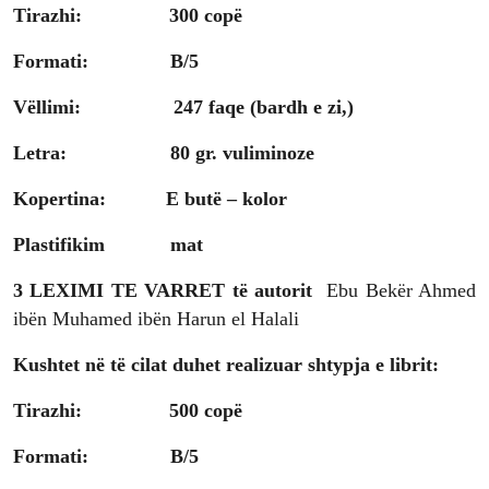
Tirazhi: 300 copë
Formati: B/5
Vëllimi: 247 faqe (bardh e zi,)
Letra: 80 gr. vuliminoze
Kopertina:
E butë – kolor
Plastifikim mat
3
LEXIMI TE VARRET të autorit
Ebu Bekër Ahmed
ibën Muhamed ibën Harun el Halali
Kushtet në të cilat duhet realizuar shtypja e librit:
Tirazhi: 500 copë
Formati: B/5