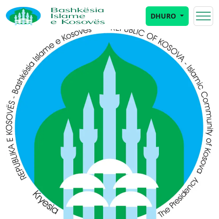
DHURO