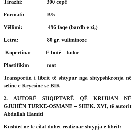
Tirazhi: 300 copë
Formati: B/5
Vëllimi: 496 faqe (bardh e zi,)
Letra: 80 gr. vuliminoze
Kopertina:
E butë – kolor
Plastifikim mat
Transportin i librit të shtypur nga shtypshkronja në
selinë e Kryesinë së BIK
2.
AUTORË SHQIPTARË QË KRIJUAN NË
GJUHËN TURKE-OSMANE – SHEK. XVI, të autorit
Abdullah Hamiti
Kushtet në të cilat duhet realizuar shtypja e librit: