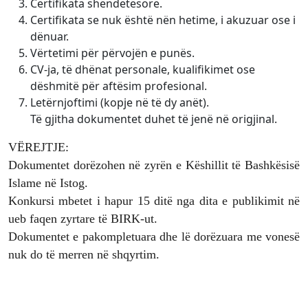
Certifikata shëndetësore.
Certifikata se nuk është nën hetime, i akuzuar ose i
dënuar.
Vërtetimi për përvojën e punës.
CV-ja, të dhënat personale, kualifikimet ose
dëshmitë për aftësim profesional.
Letërnjoftimi (kopje në të dy anët).
Të gjitha dokumentet duhet të jenë në origjinal.
VËREJTJE:
Dokumentet dorëzohen në zyrën e Këshillit të Bashkësisë
Islame në Istog.
Konkursi mbetet i hapur 15 ditë nga dita e publikimit në
ueb faqen zyrtare të BIRK-ut.
Dokumentet e pakompletuara dhe lë dorëzuara me vonesë
nuk do të merren në shqyrtim.