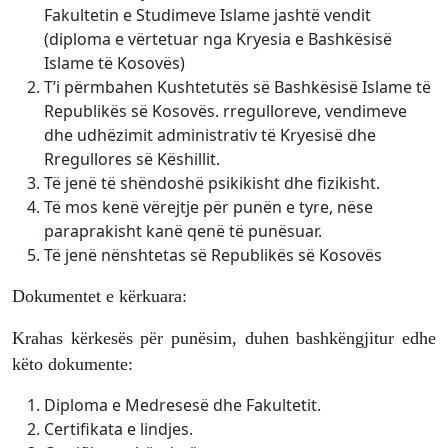
Fakultetin e Studimeve Islame jashtë vendit
(diploma e vërtetuar nga Kryesia e Bashkësisë
Islame të Kosovës)
T’i përmbahen Kushtetutës së Bashkësisë Islame të
Republikës së Kosovës. rregulloreve, vendimeve
dhe udhëzimit administrativ të Kryesisë dhe
Rregullores së Këshillit.
Të jenë të shëndoshë psikikisht dhe fizikisht.
Të mos kenë vërejtje për punën e tyre, nëse
paraprakisht kanë qenë të punësuar.
Të jenë nënshtetas së Republikës së Kosovës
Dokumentet e kërkuara:
Krahas kërkesës për punësim, duhen bashkëngjitur edhe
këto dokumente:
Diploma e Medresesë dhe Fakultetit.
Certifikata e lindjes.