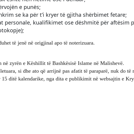
ërvojën e punës;
krim se ka për t’i kryer të gjitha shërbimet fetare;
at personale, kualifikimet ose dëshmitë për aftësim p
otokopje);
uhet të jenë në origjinal apo të noterizuara.
në zyrën e Këshillit të Bashkësisë Islame në Malishevë.
uara, si dhe ato që arrijnë pas afatit të paraparë, nuk do të
 15 ditë kalendarike, nga dita e publikimit në websajtin e Kr