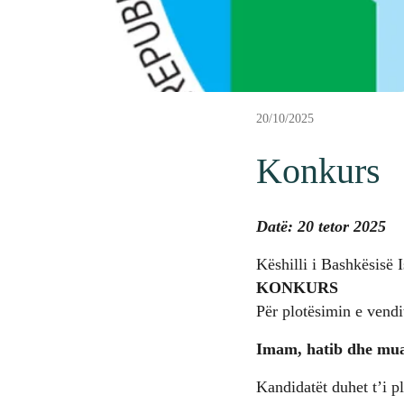
20/10/2025
Konkurs
Datë: 20 tetor 2025
Këshilli i Bashkësisë 
KONKURS
Për plotësimin e vendit
Imam, hatib dhe mua
Kandidatët duhet t’i p