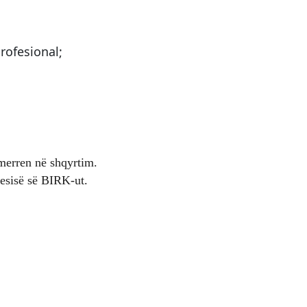
rofesional;
 merren në shqyrtim.
yesisë së BIRK-ut.