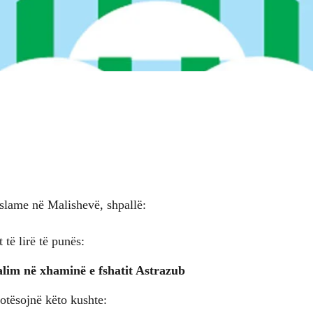
Islame në Malishevë, shpallë:
 të lirë të punës:
lim në xhaminë e fshatit Astrazub
lotësojnë këto kushte: