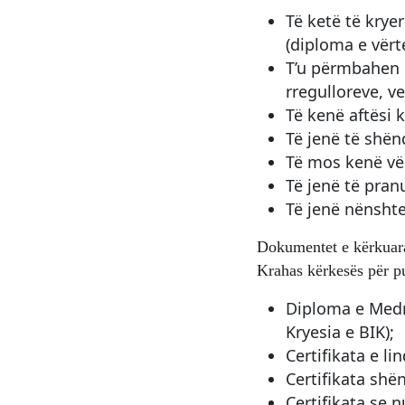
Të ketë të krye
(diploma e vërt
T’u përmbahen 
rregulloreve, v
Të kenë aftësi 
Të jenë të shën
Të mos kenë vë
Të jenë të pra
Të jenë nënsht
Dokumentet e kërkuar
Krahas kërkesës për p
Diploma e Medre
Kryesia e BIK);
Certifikata e lin
Certifikata shë
Certifikata se 