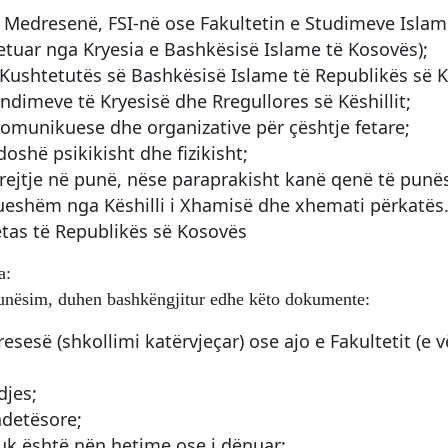
r Medresenë, FSI-në ose Fakultetin e Studimeve Islam
etuar nga Kryesia e Bashkësisë Islame të Kosovës);
Kushtetutës së Bashkësisë Islame të Republikës së 
endimeve të Kryesisë dhe Rregullores së Këshillit;
komunikuese dhe organizative për çështje fetare;
doshë psikikisht dhe fizikisht;
rejtje në punë, nëse paraprakisht kanë qenë të punë
nueshëm nga Këshilli i Xhamisë dhe xhemati përkatës
etas të Republikës së Kosovës
a:
unësim, duhen bashkëngjitur edhe këto dokumente:
sesë (shkollimi katërvjeçar) ose ajo e Fakultetit (e 
djes;
ndetësore;
nuk është nën hetime ose i dënuar;