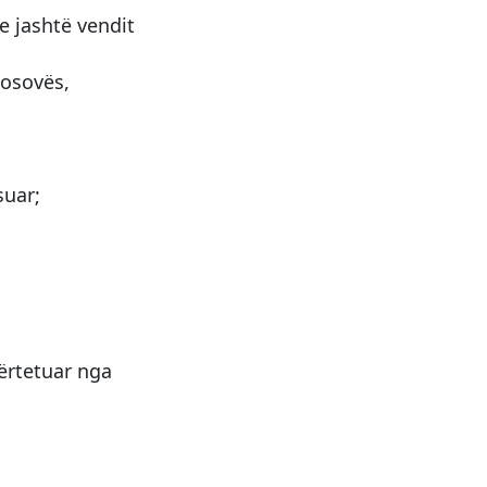
e jashtë vendit
Kosovës,
suar;
.
vërtetuar nga