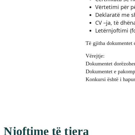
Vërtetimi për p
Deklaratë me sh
CV –ja, të dhën
Letërnjoftimi (f
Të gjitha dokumentet d
Vërejtje:
Dokumentet dorëzohen 
Dokumentet e pakomplet
Konkursi është i hapur
Njoftime të tjera