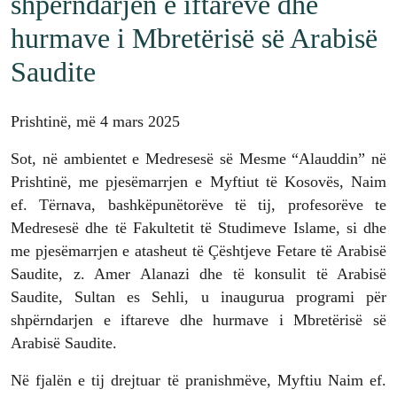
shpërndarjen e iftareve dhe
hurmave i Mbretërisë së Arabisë
Saudite
Prishtinë, më 4 mars 2025
Sot, në ambientet e Medresesë së Mesme “Alauddin” në
Prishtinë, me pjesëmarrjen e Myftiut të Kosovës, Naim
ef. Tërnava, bashkëpunëtorëve të tij, profesorëve te
Medresesë dhe të Fakultetit të Studimeve Islame, si dhe
me pjesëmarrjen e atasheut të Çështjeve Fetare të Arabisë
Saudite, z. Amer Alanazi dhe të konsulit të Arabisë
Saudite, Sultan es Sehli, u inaugurua programi për
shpërndarjen e iftareve dhe hurmave i Mbretërisë së
Arabisë Saudite.
Në fjalën e tij drejtuar të pranishmëve, Myftiu Naim ef.