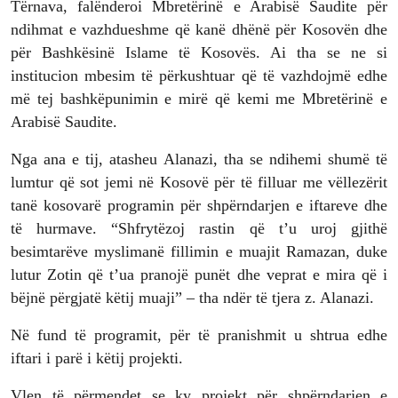
Tërnava, falënderoi Mbretërinë e Arabisë Saudite për
ndihmat e vazhdueshme që kanë dhënë për Kosovën dhe
për Bashkësinë Islame të Kosovës. Ai tha se ne si
institucion mbesim të përkushtuar që të vazhdojmë edhe
më tej bashkëpunimin e mirë që kemi me Mbretërinë e
Arabisë Saudite.
Nga ana e tij, atasheu Alanazi, tha se ndihemi shumë të
lumtur që sot jemi në Kosovë për të filluar me vëllezërit
tanë kosovarë programin për shpërndarjen e iftareve dhe
të hurmave. “Shfrytëzoj rastin që t’u uroj gjithë
besimtarëve myslimanë fillimin e muajit Ramazan, duke
lutur Zotin që t’ua pranojë punët dhe veprat e mira që i
bëjnë përgjatë këtij muaji” – tha ndër të tjera z. Alanazi.
Në fund të programit, për të pranishmit u shtrua edhe
iftari i parë i këtij projekti.
Vlen të përmendet se ky projekt për shpërndarjen e