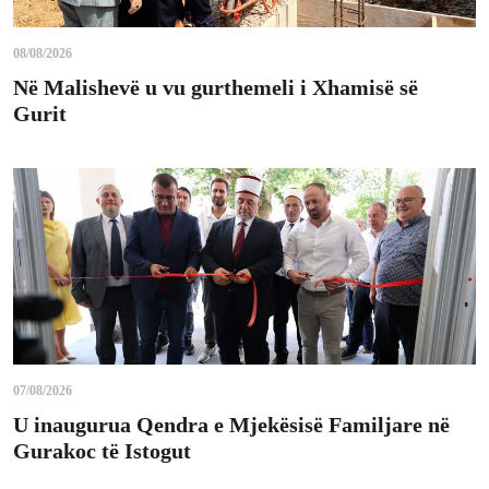
08/08/2026
Në Malishevë u vu gurthemeli i Xhamisë së
Gurit
07/08/2026
U inaugurua Qendra e Mjekësisë Familjare në
Gurakoc të Istogut