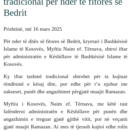
tradicional për nder të fitores së
Bedrit
Prishtinë, më 16 mars 2025
Për nder të ditës së fitores së Bedrit, kryetari i Bashkësisë
Islame të Kosovës, Myftiu Naim ef. Tërnava, shtroi iftar
për administratën e Këshillave të Bashkësisë Islame të
Kosovës.
Ky iftar tashmë tradicional shtrohet për ta kujtuar
rëndësinë e kësaj dite, por edhe për t’u njohur me
sukseset, punët dhe angazhimet përgjatë muajit Ramazan.
Myftiu i Kosovës, Naim ef. Tërnava, me këtë rast
falënderoi administratën e Këshillave për punën dhe
angazhimin e treguar gjatë gjithë vitit, por në veçanti
gjatë muajit Ramazan. Ai mes të tjerash kujtoi edhe rolin