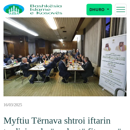
DHURO
16/03/2025
Myftiu Tërnava shtroi iftarin