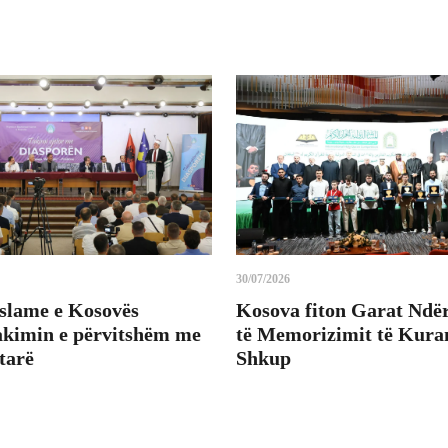
30/07/2026
Islame e Kosovës
Kosova fiton Garat Ndë
takimin e përvitshëm me
të Memorizimit të Kuran
tarë
Shkup