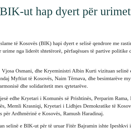
BIK-ut hap dyert për urimet 
slame të Kosovës (BIK) hapi dyert e selisë qendrore me rastin 
 urime nga liderët shtetërorë, përfaqësues të partive politike
 Vjosa Osmani, dhe Kryeministri Albin Kurti vizituan selinë 
re ndaj Myftiut të Kosovës, Naim Tërnava, dhe besimtarëve m
armonisë dhe solidaritetit mes qytetarëve.
jesë edhe Kryetari i Komunës së Prishtinës, Perparim Rama, K
s, Memli Krasniqi, Kryetari i Lidhjes Demokratike të Koso
ës për Ardhmërinë e Kosovës, Ramush Haradinaj.
uan selinë e BIK-ut për të uruar Fitër Bajramin ishte Ipeshkvi 