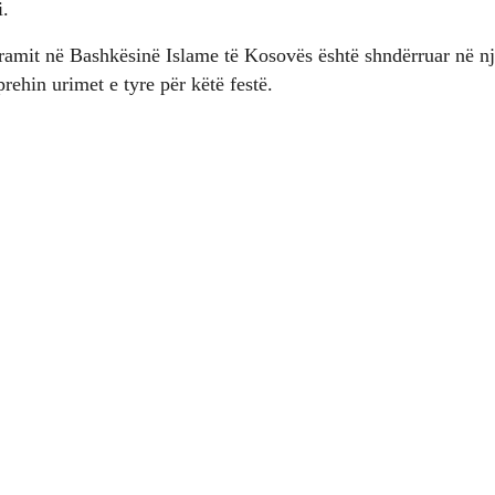
i.
jramit në Bashkësinë Islame të Kosovës është shndërruar në një
rehin urimet e tyre për këtë festë.