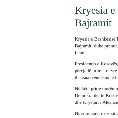
Kryesia e 
Bajramit
Kryesia e Bashkësisë I
Bajramit, duke pranuar
fetare.
Presidentja e Kosovës,
përcjellë urimet e ty
theksuar rëndësinë e h
Në këtë pritje morën p
Demokratike të Kosovë
dhe Kryetari i Aleanc
Ndër të parët që vizit