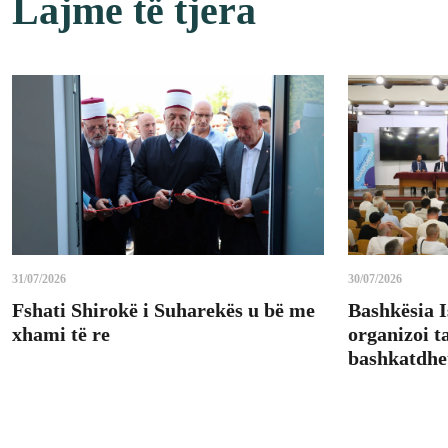
Lajme të tjera
31/07/2026
30/07/2026
Fshati Shirokë i Suharekës u bë me
Bashkësia 
xhami të re
organizoi 
bashkatdhe