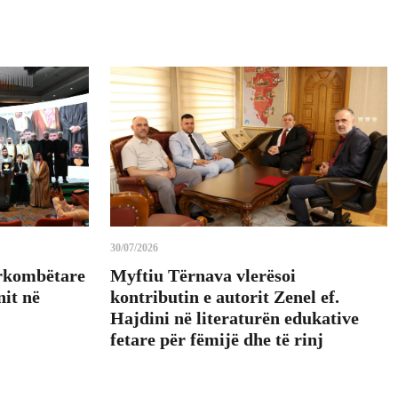
30/07/2026
rkombëtare
Myftiu Tërnava vlerësoi
it në
kontributin e autorit Zenel ef.
Hajdini në literaturën edukative
fetare për fëmijë dhe të rinj