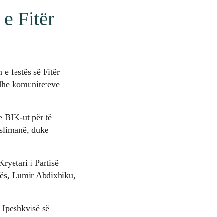
e Fitër
e festës së Fitër
 dhe komuniteteve
e BIK-ut për të
yslimanë, duke
ryetari i Partisë
vës, Lumir Abdixhiku,
i Ipeshkvisë së