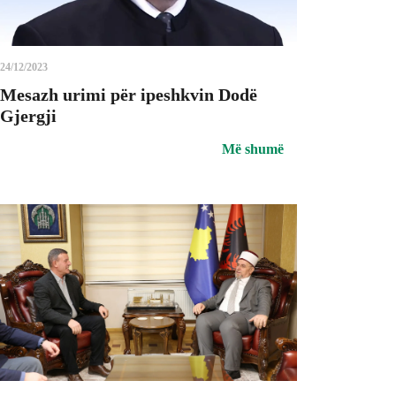
24/12/2023
Mesazh urimi për ipeshkvin Dodë
Gjergji
Më shumë