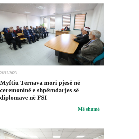
26/12/2023
Myftiu Tërnava mori pjesë në
ceremoninë e shpërndarjes së
diplomave në FSI
Më shumë