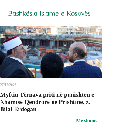
Category: Aktuale
27/12/2023
Myftiu Tërnava priti në punishten e
Xhamisë Qendrore në Prishtinë, z.
Bilal Erdogan
Më shumë