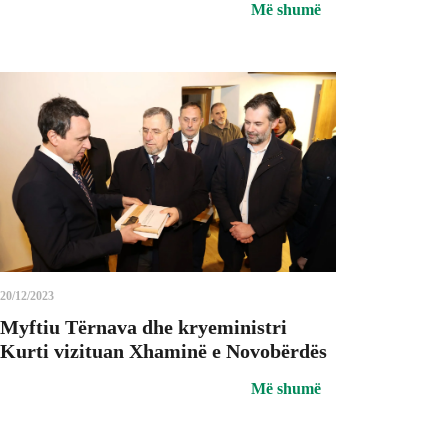
Më shumë
20/12/2023
Myftiu Tërnava dhe kryeministri
Kurti vizituan Xhaminë e Novobërdës
Më shumë