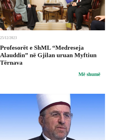
25/12/2023
Profesorët e ShML “Medreseja
Alauddin” në Gjilan uruan Myftiun
Tërnava
Më shumë