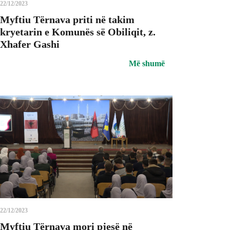
22/12/2023
Myftiu Tërnava priti në takim
kryetarin e Komunës së Obiliqit, z.
Xhafer Gashi
Më shumë
22/12/2023
Myftiu Tërnava mori pjesë në