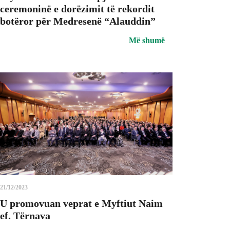
ceremoninë e dorëzimit të rekordit
botëror për Medresenë “Alauddin”
Më shumë
21/12/2023
U promovuan veprat e Myftiut Naim
ef. Tërnava