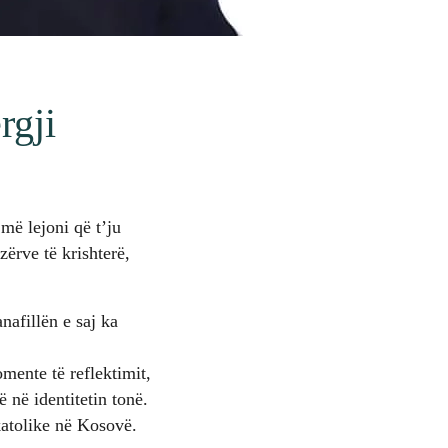
rgji
më lejoni që t’ju
ërve të krishterë,
nafillën e saj ka
omente të reflektimit,
 në identitetin tonë.
katolike në Kosovë.