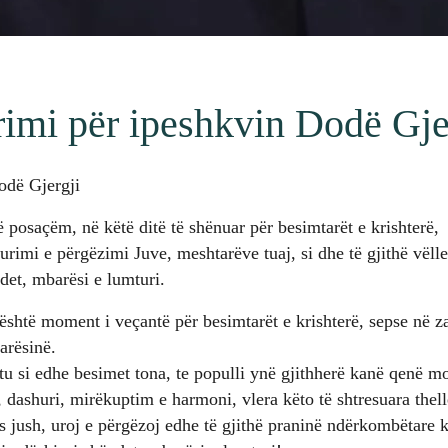
imi për ipeshkvin Dodë Gje
odë Gjergji
 posaçëm, në këtë ditë të shënuar për besimtarët e krishterë, 
imi e përgëzimi Juve, meshtarëve tuaj, si dhe të gjithë vëllez
det, mbarësi e lumturi.
është moment i veçantë për besimtarët e krishterë, sepse në za
arësinë.
shtu si edhe besimet tona, te populli ynë gjithherë kanë qenë m
 dashuri, mirëkuptim e harmoni, vlera këto të shtresuara thellë
 jush, uroj e përgëzoj edhe të gjithë praninë ndërkombëtare 