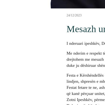
24/12/2023
Mesazh ur
I nderuari ipeshkëv, D
Me nderim e respekt të
drejtohem me mesazh ur
duke ju dëshiruar shën
Festa e Kërshëndellës 
lindjen, shpresën e mb
Festat fetare te ne, a
që kanë përçuar unitet,
Zotni Ipeshkëv, përmes