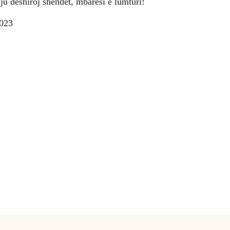
ju dëshiroj shëndet, mbarësi e lumturi!
2023