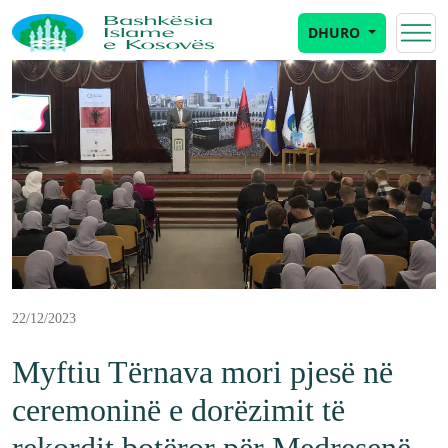
DHURO
22/12/2023
Myftiu Tërnava mori pjesë në
ceremoninë e dorëzimit të
rekordit botëror për Medresenë