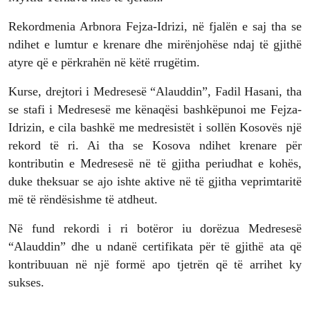
Rekordmenia Arbnora Fejza-Idrizi, në fjalën e saj tha se
ndihet e lumtur e krenare dhe mirënjohëse ndaj të gjithë
atyre që e përkrahën në këtë rrugëtim.
Kurse, drejtori i Medresesë “Alauddin”, Fadil Hasani, tha
se stafi i Medresesë me kënaqësi bashkëpunoi me Fejza-
Idrizin, e cila bashkë me medresistët i sollën Kosovës një
rekord të ri. Ai tha se Kosova ndihet krenare për
kontributin e Medresesë në të gjitha periudhat e kohës,
duke theksuar se ajo ishte aktive në të gjitha veprimtaritë
më të rëndësishme të atdheut.
Në fund rekordi i ri botëror iu dorëzua Medresesë
“Alauddin” dhe u ndanë certifikata për të gjithë ata që
kontribuuan në një formë apo tjetrën që të arrihet ky
sukses.