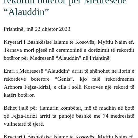
“Alauddin”
Prishtinë, më 22 dhjetor 2023
Kryetari i Bashkësisë Islame të Kosovës, Myftiu Naim ef.
Tërnava mori pjesë në ceremoninë e dorëzimit të rekordit
botëror për Medresenë “Alauddin” në Prishtinë.
Emri i Medresesë “Alauddin” arriti të shënohet në librin e
rekordeve botërore “Genis”, kjo falë rekordmenes
Arbnora Fejza-Idrizi, e cila i solli Kosovës një rekord të
katërt botëror.
Bëhet fjalë për flamurin kombëtar, më të madhin në botë
që Fejza-Idrizi arriti ta punojë bashkë me 74 medresistë
vullnetarë të tjerë.
Kryetari i Bashkësisë Islame të Kosovës, Myftiu Naim ef.