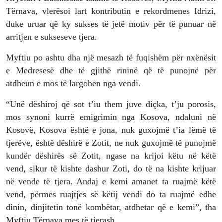
Tërnava, vlerësoi lart kontributin e rekordmenes Idrizi,
duke uruar që ky sukses të jetë motiv për të punuar në
arritjen e sukseseve tjera.
Myftiu po ashtu dha një mesazh të fuqishëm për nxënësit
e Medresesë dhe të gjithë rininë që të punojnë për
atdheun e mos të largohen nga vendi.
“Unë dëshiroj që sot t’iu them juve diçka, t’ju porosis,
mos synoni kurrë emigrimin nga Kosova, ndaluni në
Kosovë, Kosova është e jona, nuk guxojmë t’ia lëmë të
tjerëve, është dëshirë e Zotit, ne nuk guxojmë të punojmë
kundër dëshirës së Zotit, ngase na krijoi këtu në këtë
vend, sikur të kishte dashur Zoti, do të na kishte krijuar
në vende të tjera. Andaj e kemi amanet ta ruajmë këtë
vend, përmes ruajtjes së këtij vendi do ta ruajmë edhe
dinin, dinjitetin tonë kombëtar, atdhetar që e kemi”, tha
Myftiu Tërnava mes të tjerash.