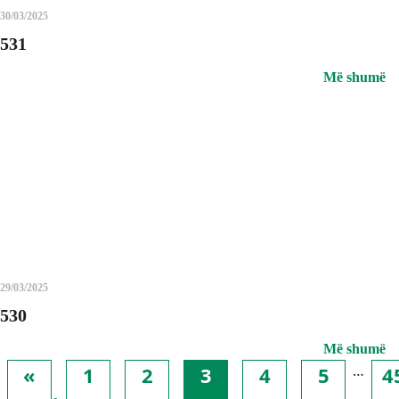
30/03/2025
531
Më shumë
29/03/2025
530
Më shumë
…
«
1
2
3
4
5
4