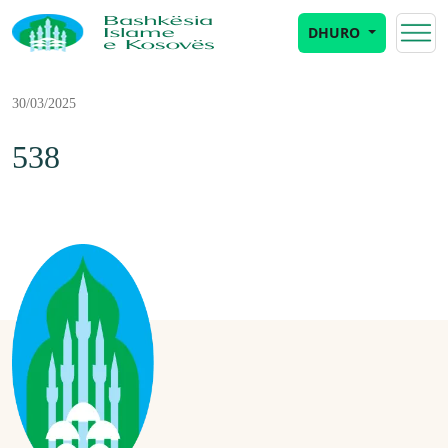
DHURO
30/03/2025
538