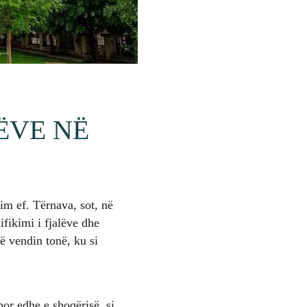
ËVE NË
m ef. Tërnava, sot, në
fikimi i fjalëve dhe
ë vendin tonë, ku si
por edhe e shoqërisë, si