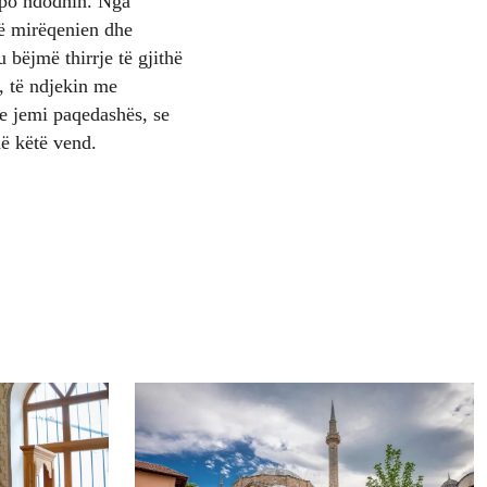
 po ndodhin. Nga
në mirëqenien dhe
 bëjmë thirrje të gjithë
, të ndjekin me
e jemi paqedashës, se
në këtë vend.