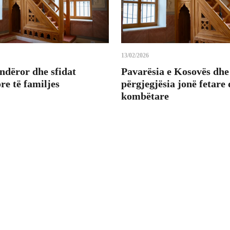
13/02/2026
ndëror dhe sfidat
Pavarësia e Kosovës dhe
e të familjes
përgjegjësia jonë fetare
kombëtare