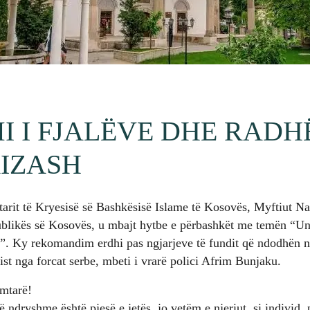
MI I FJALËVE DHE RADH
IZASH
rit të Kryesisë së Bashkësisë Islame të Kosovës, Myftiut Nai
ublikës së Kosovës, u mbajt hytbe e përbashkët me temën “Uni
”. Ky rekomandim erdhi pas ngjarjeve të fundit që ndodhën n
rist nga forcat serbe, mbeti i vrarë polici Afrim Bunjaku.
imtarë!
 ndryshme është pjesë e jetës, jo vetëm e njeriut, si individ, 