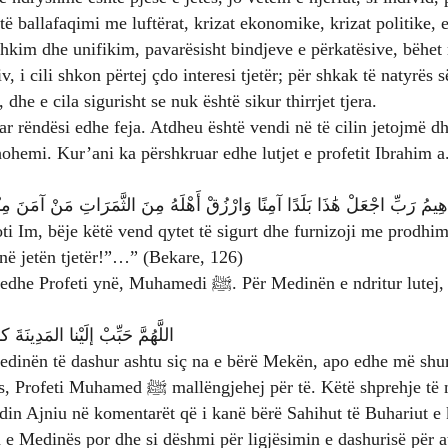
htë ballafaqimi me luftërat, krizat ekonomike, krizat politike, 
ashkim dhe unifikim, pavarësisht bindjeve e përkatësive, bëhe
v, i cili shkon përtej çdo interesi tjetër; për shkak të natyrës së
 dhe e cila sigurisht se nuk është sikur thirrjet tjera.
uar rëndësi edhe feja. Atdheu është vendi në të cilin jetojmë 
zhohemi. Kur’ani ka përshkruar edhe lutjet e profetit Ibrahim 
اهِيمُ رَبِّ اجْعَلْ هَٰذَا بَلَدًا آمِنًا وَارْزُقْ أَهْلَهُ مِنَ الثَّمَرَاتِ مَنْ آمَنَ مِنْهُم 
ti Im, bëje këtë vend qytet të sigurt dhe furnizoji me prodhime
në jetën tjetër!”…” (Bekare, 126)
edi ﷺ. Për Medinën e ndritur lutej, siç qëndron në Sahihun
اللَّهُمَّ حَبِّبْ إلَيْنا المَدِينَةَ ك
edinën të dashur ashtu siç na e bërë Mekën, apo edhe më s
 për të. Këtë shprehje të ndjenjave, dijetarë si
in Ajniu në komentarët që i kanë bërë Sahihut të Buhariut e 
 e Medinës por dhe si dëshmi për ligjësimin e dashurisë për 