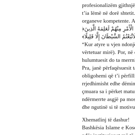
profesionalizëm gjithnjë
t’ia lëmë në dorë shtetit
organeve kompetente. Al
﴿وَإِذَا جَاءَهُمْ أَمْرٌ مِنَ الْأَمْنِ أَوِ الْخَوْفِ أَذَاعُوا بِهِ وَلَوْ رَدُّوهُ إِلَى الرَّسُولِ وَإِلَى أُولِي الْأَمْرِ مِنْهُمْ لَعَلِمَهُ الَّذِينَ
َبَعْتُمُ الشَّيْطَانَ إِلَّا قَلِيلًا﴾‏
“Kur atyre u vjen ndonjë
vërtetuar mirë). Por, në 
hulumtuesit do ta merrni
Pra, janë përfaqësuesit 
obligohemi që t’i përfi
rrjedhimisht edhe dëmin
çmuara sa i përket maturisë në veprime. P
ndërmerrte asgjë pa mos 
dhe ngutinë si të motivu
Xhematlinj të dashur!
Bashkësia Islame e Koso