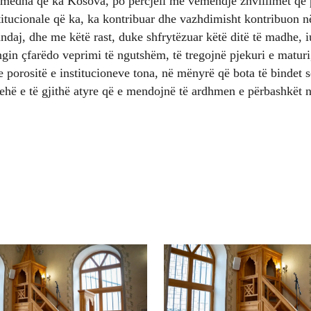
ë mëdha që ka Kosova, po përcjell me vëmendje zhvillimet që
stitucionale që ka, ka kontribuar dhe vazhdimisht kontribuon 
andaj, dhe me këtë rast, duke shfrytëzuar këtë ditë të madhe, iu
gin çfarëdo veprimi të ngutshëm, të tregojnë pjekuri e maturi
porositë e institucioneve tona, në mënyrë që bota të bindet s
trehë e të gjithë atyre që e mendojnë të ardhmen e përbashkët 