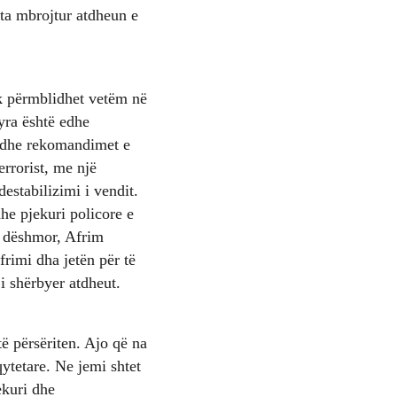
 ta mbrojtur atdheun e
uk përmblidhet vetëm në
yra është edhe
at dhe rekomandimet e
errorist, me një
 destabilizimi i vendit.
dhe pjekuri policore e
ë dëshmor, Afrim
frimi dha jetën për të
i shërbyer atdheut.
të përsëriten. Ajo që na
qytetare. Ne jemi shtet
ekuri dhe