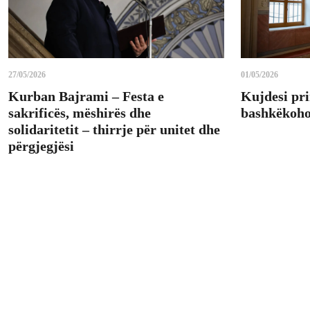
27/05/2026
01/05/2026
Kurban Bajrami – Festa e
Kujdesi pri
sakrificës, mëshirës dhe
bashkëkohor
solidaritetit – thirrje për unitet dhe
përgjegjësi