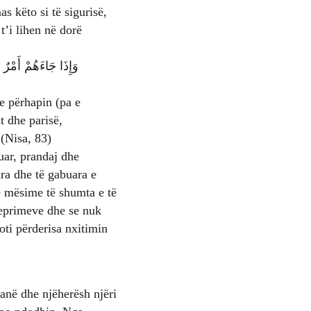
s këto si të sigurisë,
 t’i lihen në dorë
e përhapin (pa e
t dhe parisë,
 (Nisa, 83)
ruar, prandaj dhe
ra dhe të gabuara e
ë mësime të shumta e të
oti përderisa nxitimin
anë dhe njëherësh njëri