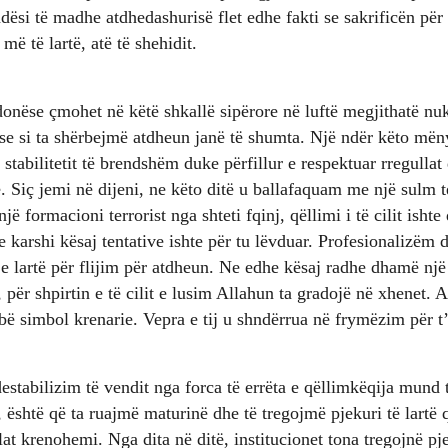
ndësi të madhe atdhedashurisë flet edhe fakti se sakrificën për
më të lartë, atë të shehidit.
onëse çmohet në këtë shkallë sipërore në luftë megjithatë n
se si ta shërbejmë atdheun janë të shumta. Një ndër këto mën
 stabilitetit të brendshëm duke përfillur e respektuar rregull
e. Siç jemi në dijeni, ne këto ditë u ballafaquam me një sulm t
jë formacioni terrorist nga shteti fqinj, qëllimi i të cilit ishte
re karshi kësaj tentative ishte për tu lëvduar. Profesionalizëm 
 e lartë për flijim për atdheun. Ne edhe kësaj radhe dhamë nj
për shpirtin e të cilit e lusim Allahun ta gradojë në xhenet. A
ë simbol krenarie. Vepra e tij u shndërrua në frymëzim për t’
!
 destabilizim të vendit nga forca të errëta e qëllimkëqija mund 
 është që ta ruajmë maturinë dhe të tregojmë pjekuri të lartë 
lat krenohemi. Nga dita në ditë, institucionet tona tregojnë pj