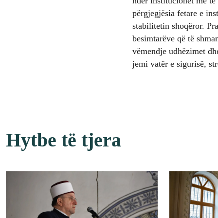
ndër institucionet më t
përgjegjësia fetare e in
stabilitetin shoqëror. Pr
besimtarëve që të shman
vëmendje udhëzimet dhe 
jemi vatër e sigurisë, s
Hytbe të tjera