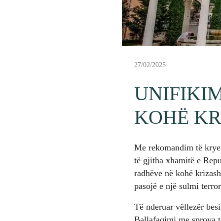
27/02/2025
UNIFIKI
KOHË KR
Me rekomandim të kryeta
të gjitha xhamitë e Rep
radhëve në kohë krizash
pasojë e një sulmi terro
Të nderuar vëllezër bes
Ballafaqimi me sprova të