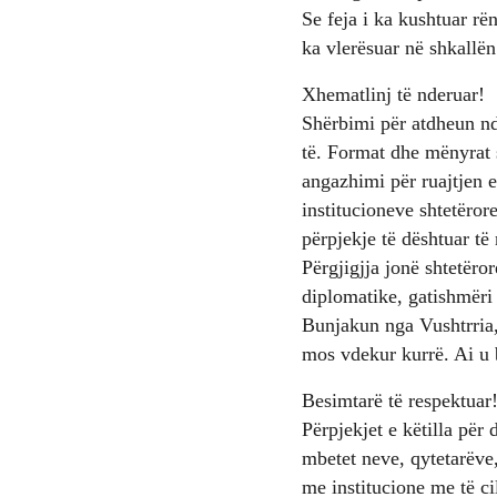
Se feja i ka kushtuar rë
ka vlerësuar në shkallën 
Xhematlinj të nderuar!
Shërbimi për atdheun nd
të. Format dhe mënyrat 
angazhimi për ruajtjen e
institucioneve shtetëror
përpjekje të dështuar të n
Përgjigjja jonë shtetëro
diplomatike, gatishmëri
Bunjakun nga Vushtrria, 
mos vdekur kurrë. Ai u b
Besimtarë të respektuar
Përpjekjet e këtilla për
mbetet neve, qytetarëve,
me institucione me të ci