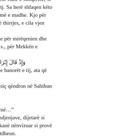
etj. Sa herë shfaqen këto
t më e madhe. Kjo për
 thirrjes, e cila vjen
dhe për mirëqenien dhe
a.s., për Mekkën e
وَإِذْ قَالَ إِبْرَ
 banorët e tij, ata që
humë…”
kanë nënvizuar si provë
atdheun.