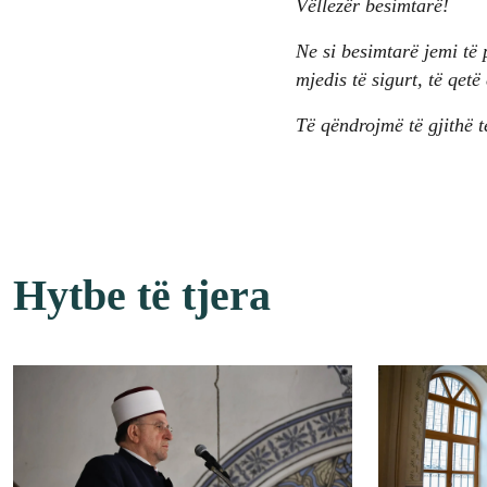
Vëllezër besimtarë!
Ne si besimtarë jemi të 
mjedis të sigurt, të qet
Të qëndrojmë të gjithë t
Hytbe të tjera