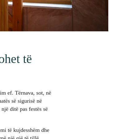
ohet të
m ef. Tërnava, sot, në
atës së sigurisë në
një ditë pas festës së
jemi të kujdesshëm dhe
 një gjë të tillë.