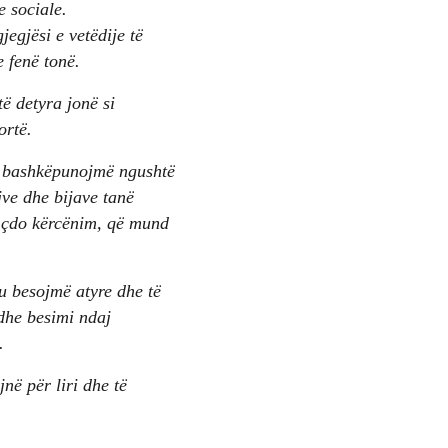
e sociale.
egjësi e vetëdije të
 fenë tonë.
të detyra jonë si
ortë.
të bashkëpunojmë ngushtë
jve dhe bijave tanë
r çdo kërcënim, që mund
’u besojmë atyre dhe të
 dhe besimi ndaj
.
në për liri dhe të