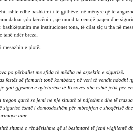
zhit ishte edhe bashkimi i të gjithëve, në mënyrë që të angaz
 parandaluar çdo kërcënim, që mund ta cenojë paqen dhe siguri
ër bashkëpunim me institucionet tona, të cilat siç u tha në me
e tanë ndër breza.
 mesazhin e plotë:
va po përballet me sfida të mëdha në aspektin e sigurisë.
as festës së flamurit tonë kombëtar, në veri të vendit ndodhi n
jë gati gjysmën e qytetarëve të Kosovës dhe është jetik për en
a tregon qartë se jemi në një situatë të ndjeshme dhe të traz
 të sigurisë është i domosdoshëm për mbrojtjen e shoqërisë dhe
armiqve tanë.
shtë shumë e rëndësishme që si besimtarë të jemi vigjilentë d