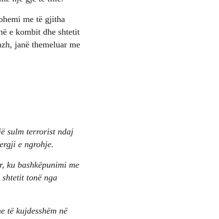
hohemi me të gjitha
në e kombit dhe shtetit
sazh, janë themeluar me
jë sulm terrorist ndaj
ergji e ngrohje.
uar, ku bashkëpunimi me
 shtetit tonë nga
he të kujdesshëm në