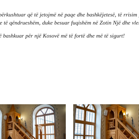
përkushtuar që të jetojmë në paqe dhe bashkëjetesë, të rrisim 
ë e të qëndrueshëm, duke besuar fuqishëm në Zotin Një dhe vler
ë bashkuar për një Kosovë më të fortë dhe më të sigurt!