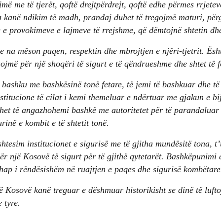
ë me të tjerët, qoftë drejtpërdrejt, qoftë edhe përmes rrjetev
 kanë ndikim të madh, prandaj duhet të tregojmë maturi, përgj
 e provokimeve e lajmeve të rrejshme, që dëmtojnë shtetin dhe
e na mëson paqen, respektin dhe mbrojtjen e njëri-tjetrit. Ësh
ojmë për një shoqëri të sigurt e të qëndrueshme dhe shtet të f
ë bashku me bashkësinë tonë fetare, të jemi të bashkuar dhe 
nstitucione të cilat i kemi themeluar e ndërtuar me gjakun e bi
het të angazhohemi bashkë me autoritetet për të parandalua
rinë e kombit e të shtetit tonë.
tesim institucionet e sigurisë me të gjitha mundësitë tona, t
ër një Kosovë të sigurt për të gjithë qytetarët. Bashkëpunimi
 hap i rëndësishëm në ruajtjen e paqes dhe sigurisë kombëtare
Kosovë kanë treguar e dëshmuar historikisht se dinë të luftoj
e tyre.