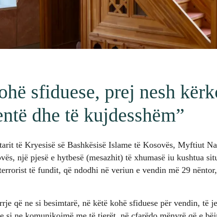
ohë sfiduese, prej nesh kërk
lentë dhe të kujdesshëm”
rit të Kryesisë së Bashkësisë Islame të Kosovës, Myftiut Nai
vës, një pjesë e hytbesë (mesazhit) të xhumasë iu kushtua situ
terrorist të fundit, që ndodhi në veriun e vendin më 29 nëntor, 
rje që ne si besimtarë, në këtë kohë sfiduese për vendin, të 
e si ne komunikojmë me të tjerët, në çfarëdo mënyrë që e bëjmë