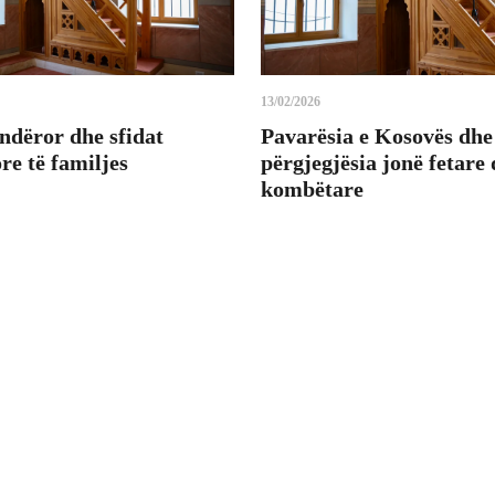
13/02/2026
ndëror dhe sfidat
Pavarësia e Kosovës dhe
e të familjes
përgjegjësia jonë fetare
kombëtare