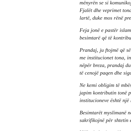
mënyrën se si komunikojm
Fjalët dhe veprimet tona
lartë, duke mos rënë pre
Feja jonë e pastër islam
besimtarë që të kontribu
Prandaj, ju ftojmë që s
me institucionet tona, i
nëpër breza, prandaj du
të cenojë paqen dhe sigu
Ne kemi obligim të mbësh
japim kontributin tonë p
institucioneve është një
Besimtarët myslimanë në 
sakrifikojnë për shtetin 