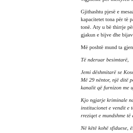
Gjithashtu pjesë e mesa
kapacitetet tona për të
tonë. Aty u bë thirrje p
gjakun e bijve dhe bijav
Më poshtë mund ta gjeni
Të nderuar besimtarë,
Jemi dëshmitarë se Koso
Më 29 nëntor, një ditë p
kanalit që furnizon me u
Kjo ngjarje kriminale n
institucionet e vendit e
rreziqet e mundshme të 
Në këtë kohë sfiduese, ë