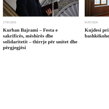
27/05/2026
01/05/2026
Kurban Bajrami – Festa e
Kujdesi pri
sakrificës, mëshirës dhe
bashkëkohor
solidaritetit – thirrje për unitet dhe
përgjegjësi