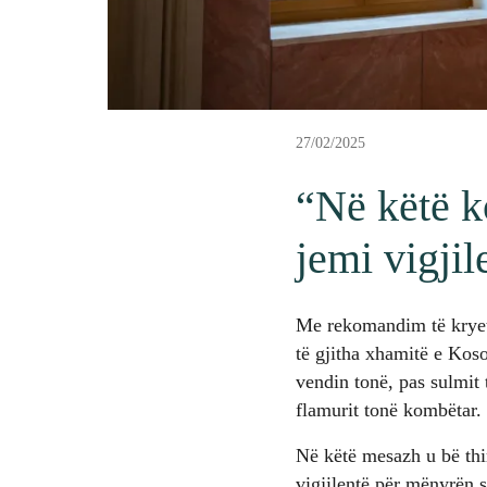
27/02/2025
“Në këtë k
jemi vigji
Me rekomandim të kryeta
të gjitha xhamitë e Koso
vendin tonë, pas sulmit 
flamurit tonë kombëtar.
Në këtë mesazh u bë thir
vigjilentë për mënyrën s