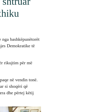
 shtruar
xhiku
e nga bashkëpunëtorët
idhjes Demokratike të
ër rikujtim për më
 paqe në vendin tonë.
r si shoqëri që
ra dhe përtej këtij