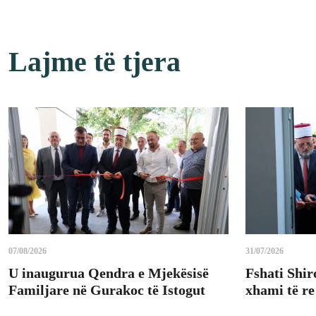
Lajme të tjera
07/08/2026
31/07/2026
U inaugurua Qendra e Mjekësisë
Fshati Shir
Familjare në Gurakoc të Istogut
xhami të re