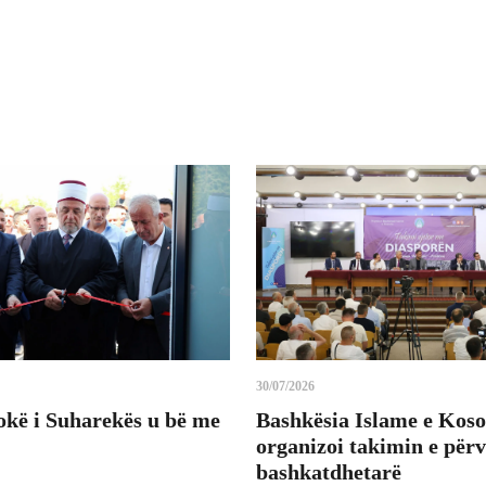
30/07/2026
okë i Suharekës u bë me
Bashkësia Islame e Koso
organizoi takimin e për
bashkatdhetarë