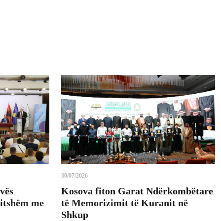
30/07/2026
vës
Kosova fiton Garat Ndërkombëtare
vitshëm me
të Memorizimit të Kuranit në
Shkup