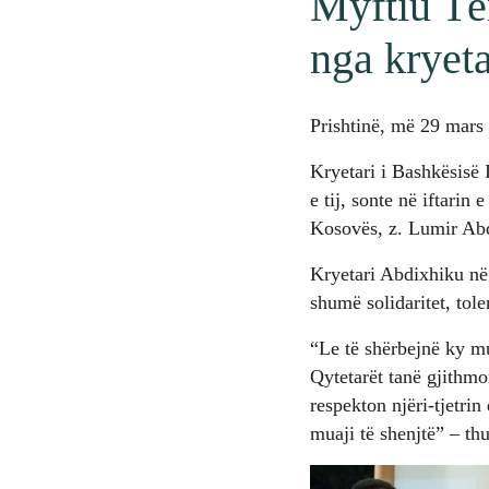
Myftiu Tër
nga kryet
Prishtinë, më 29 mars
Kryetari i Bashkësisë
e tij, sonte në iftarin 
Kosovës, z. Lumir Ab
Kryetari Abdixhiku në 
shumë solidaritet, tol
“Le të shërbejnë ky mu
Qytetarët tanë gjithmo
respekton njëri-tjetri
muaji të shenjtë” – th