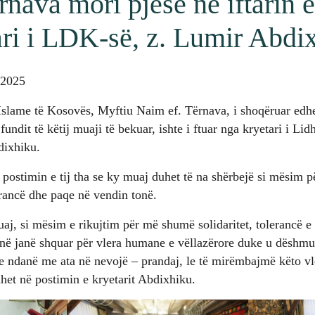
nava mori pjesë në iftarin e
ari i LDK-së, z. Lumir Abdi
 2025
 Islame të Kosovës, Myftiu Naim ef. Tërnava, i shoqëruar edh
e fundit të këtij muaji të bekuar, ishte i ftuar nga kryetari i L
dixhiku.
postimin e tij tha se ky muaj duhet të na shërbejë si mësim p
erancë dhe paqe në vendin tonë.
aj, si mësim e rikujtim për më shumë solidaritet, tolerancë e
në janë shquar për vlera humane e vëllazërore duke u dëshmua
n e ndanë me ata në nevojë – prandaj, le të mirëmbajmë këto vle
uhet në postimin e kryetarit Abdixhiku.