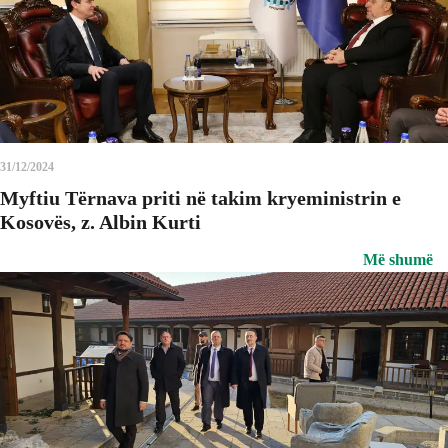
31/12/2024
Myftiu Tërnava priti në takim kryeministrin e
Kosovës, z. Albin Kurti
Më shumë