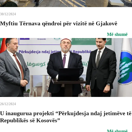
30/12/2024
Myftiu Tërnava qëndroi për vizitë në Gjakovë
Më shumë
26/12/2024
U inaugurua projekti “Përkujdesja ndaj jetimëve të
Republikës së Kosovës”
Më shumë