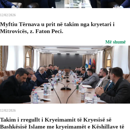
12/02/2026
Myftiu Tërnava u prit në takim nga kryetari i
Mitrovicës, z. Faton Peci.
Më shumë
12/02/2026
Takim i rregullt i Kryeimamit të Kryesisë së
Bashkësisë Islame me kryeimamët e Këshillave të