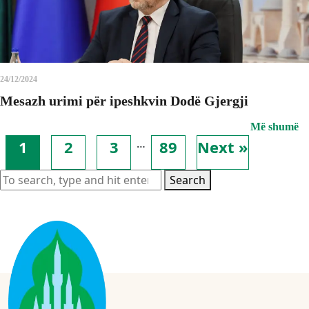
24/12/2024
Mesazh urimi për ipeshkvin Dodë Gjergji
Më shumë
…
1
2
3
89
Next »
Search