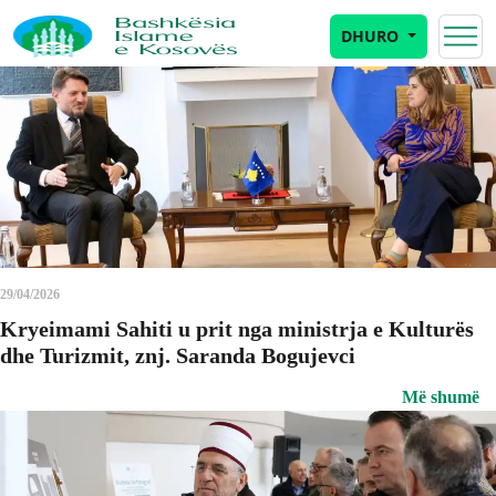
Category: Lajme
DHURO
29/04/2026
Kryeimami Sahiti u prit nga ministrja e Kulturës
dhe Turizmit, znj. Saranda Bogujevci
Më shumë