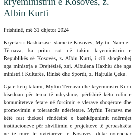
kryeministrin e Kosovës, z.
Albin Kurti
Prishtinë, më 31 dhjetor 2024
Kryetari i Bashkësisë Islame të Kosovës, Myftiu Naim ef.
Tërnava, ka pritur sot në takim kryeministrin e
Republikës së Kosovës, z. Albin Kurti, i cili shoqërohej
nga ministrja e Drejtësisë, znj. Albulena Haxhiu dhe nga
ministri i Kulturës, Rinisë dhe Sportit, z. Hajrulla Çeku.
Gjatë këtij takimi, Myftiu Tërnava dhe kryeministri Kurti
biseduan për tema të ndryshme, përfshirë këtu rolin e
komuniteteve fetare në forcimin e vlerave shoqërore dhe
promovimin e tolerancës ndërfetare. Myftiu Tërnava me
këtë rast theksoi rëndësinë e bashkëpunimit ndërmjet
institucioneve për zhvillimin e projekteve të përbashkëta
në të mirë të qytetarëve të Kosovës, duke potencuar