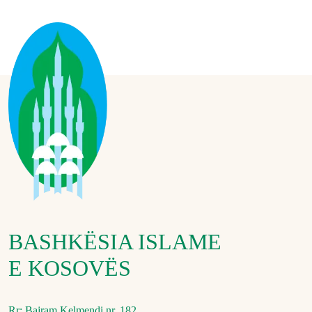
BASHKËSIA ISLAME
E KOSOVËS
Rr: Bajram Kelmendi nr. 182