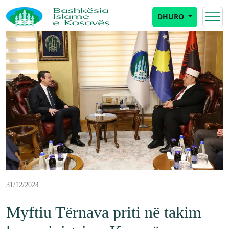
DHURO
31/12/2024
Myftiu Tërnava priti në takim