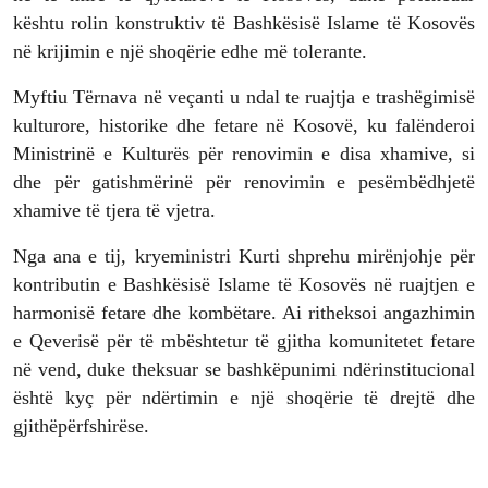
kështu rolin konstruktiv të Bashkësisë Islame të Kosovës
në krijimin e një shoqërie edhe më tolerante.
Myftiu Tërnava në veçanti u ndal te ruajtja e trashëgimisë
kulturore, historike dhe fetare në Kosovë, ku falënderoi
Ministrinë e Kulturës për renovimin e disa xhamive, si
dhe për gatishmërinë për renovimin e pesëmbëdhjetë
xhamive të tjera të vjetra.
Nga ana e tij, kryeministri Kurti shprehu mirënjohje për
kontributin e Bashkësisë Islame të Kosovës në ruajtjen e
harmonisë fetare dhe kombëtare. Ai ritheksoi angazhimin
e Qeverisë për të mbështetur të gjitha komunitetet fetare
në vend, duke theksuar se bashkëpunimi ndërinstitucional
është kyç për ndërtimin e një shoqërie të drejtë dhe
gjithëpërfshirëse.