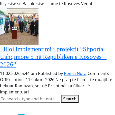
i
Kryesisë së Bashkësisë Islame të Kosovës Vedat
rregullt
i
Kryeimami
të
Kryesisë
së
Bashkësis
Filloi implementimi i projektit “Shporta
Islame
Ushqimore 5 në Republikën e Kosovës –
me
2026”
kryeimam
e
11.02.2026 5:44 pm
Published by
Remzi Nura
Comments
Këshillave
on
Off
Prishtinë, 11 shkurt 2026 Në prag të fillimit të muajit të
të
Filloi
bekuar Ramazan, sot në Prishtinë, ka filluar së
BIK-
implementimi
implementuari
ut
i
Search
projektit
“Shporta