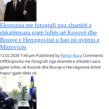
ministrja
e
Kulturës
dhe
Ekspozita me fotografi nga xhamitë e
Turizmit,
shkatërruara gjatë luftës në Kosovë dhe
znj.
Bosnje e Hercegovinë u hap në qytetin e
Saranda
Bogujevci
Mitrovicës
12.02.2026 7:44 pm
Published by
Remzi Nura
Comments
on
Off
Ekspozita me fotografi nga xhamitë e shkatërruara
Ekspozita
gjatë luftës në Kosovë dhe Bosnje e Hercegovinë është
me
hapur gjatë ditës së
fotografi
nga
xhamitë
e
shkatërruara
gjatë