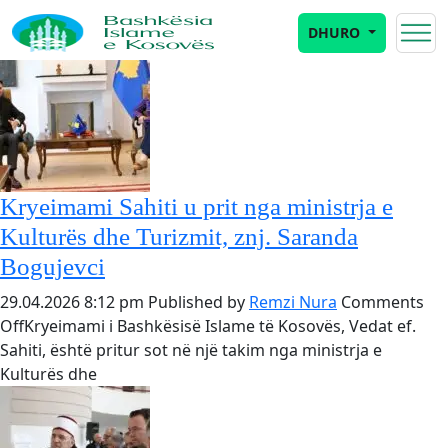
Author Archives for Remzi Nura
DHURO
Kryeimami Sahiti u prit nga ministrja e
Kulturës dhe Turizmit, znj. Saranda
Bogujevci
29.04.2026 8:12 pm
Published by
Remzi Nura
Comments
on
Off
Kryeimami i Bashkësisë Islame të Kosovës, Vedat ef.
Kryeimami
Sahiti, është pritur sot në një takim nga ministrja e
Sahiti
Kulturës dhe
u
prit
nga