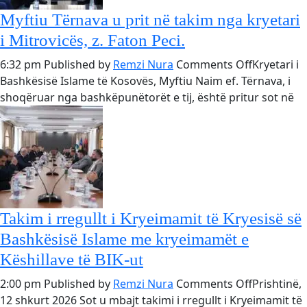
luftës
Myftiu Tërnava u prit në takim nga kryetari
në
i Mitrovicës, z. Faton Peci.
Kosovë
dhe
on
6:32 pm
Published by
Remzi Nura
Comments Off
Kryetari i
Bosnje
Myftiu
Bashkësisë Islame të Kosovës, Myftiu Naim ef. Tërnava, i
e
Tërnava
shoqëruar nga bashkëpunëtorët e tij, është pritur sot në
Hercegovinë
u
u
prit
hap
në
në
takim
qytetin
nga
e
kryetari
Mitrovicës
i
Takim i rregullt i Kryeimamit të Kryesisë së
Mitrovicës
Bashkësisë Islame me kryeimamët e
z.
Këshillave të BIK-ut
Faton
Peci.
on
2:00 pm
Published by
Remzi Nura
Comments Off
Prishtinë,
Takim
12 shkurt 2026 Sot u mbajt takimi i rregullt i Kryeimamit të