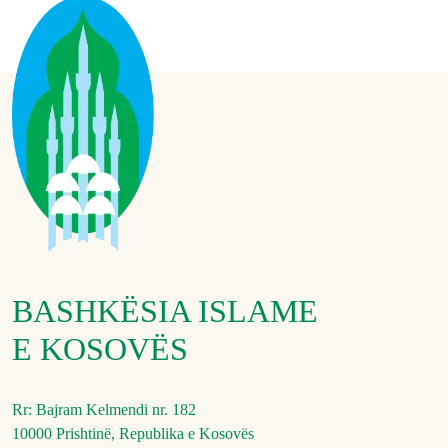
Ushqimore
5
në
Republikën
e
Kosovës
–
2026”
BASHKËSIA ISLAME
E KOSOVËS
Rr: Bajram Kelmendi nr. 182
10000 Prishtinë, Republika e Kosovës