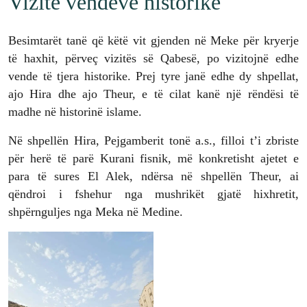
Vizitë vendeve historike
Besimtarët tanë që këtë vit gjenden në Meke për kryerje
të haxhit, përveç vizitës së Qabesë, po vizitojnë edhe
vende të tjera historike. Prej tyre janë edhe dy shpellat,
ajo Hira dhe ajo Theur, e të cilat kanë një rëndësi të
madhe në historinë islame.
Në shpellën Hira, Pejgamberit tonë a.s., filloi t’i zbriste
për herë të parë Kurani fisnik, më konkretisht ajetet e
para të sures El Alek, ndërsa në shpellën Theur, ai
qëndroi i fshehur nga mushrikët gjatë hixhretit,
shpërnguljes nga Meka në Medine.