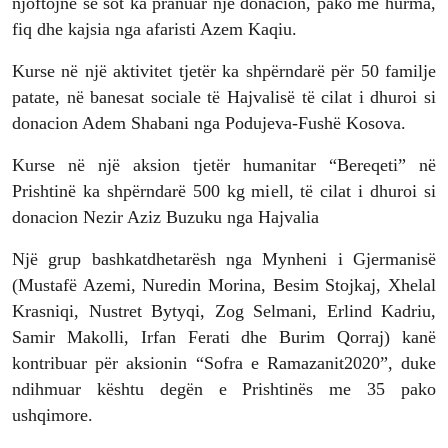
njoftojnë se sot ka pranuar një donacion, pako me hurma,
fiq dhe kajsia nga afaristi Azem Kaqiu.
Kurse në një aktivitet tjetër ka shpërndarë për 50 familje
patate, në banesat sociale të Hajvalisë të cilat i dhuroi si
donacion Adem Shabani nga Podujeva-Fushë Kosova.
Kurse në një aksion tjetër humanitar “Bereqeti” në
Prishtinë ka shpërndarë 500 kg miell, të cilat i dhuroi si
donacion Nezir Aziz Buzuku nga Hajvalia
Një grup bashkatdhetarësh nga Mynheni i Gjermanisë
(Mustafë Azemi, Nuredin Morina, Besim Stojkaj, Xhelal
Krasniqi, Nustret Bytyqi, Zog Selmani, Erlind Kadriu,
Samir Makolli, Irfan Ferati dhe Burim Qorraj) kanë
kontribuar për aksionin “Sofra e Ramazanit2020”, duke
ndihmuar kështu degën e Prishtinës me 35 pako
ushqimore.