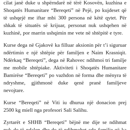
cilat janë duke u shpërndarë në tërë Kosovën, kuzhina e
Shoqatës Humanitare “Bereqeti” në Pejë, po kujdeset që
të ushqejë me iftar mbi 300 persona në këtë qytet. Për
shkak të situatës së krijuar, personat nuk ushqehen në
kuzhinë, por marrin ushqimin me vete në shtëpitë e tyre.
Kurse dega në Gjakovë ka filluar aksionin për t’i siguruar
ndërtimin e një shtëpie për familjen e Naim Krasniqit.
Ndërkaq “Bereqeti”, dega në Rahovec ndihmoi tri familje
me mobile shtëpiake. Aktiviteti i Shoqatës Humanitare
Bamirëse “Bereqeti” po vazhdon në forma dhe mënyra të
ndryshme, gjithmonë duke qenë pranë familjeve
nevojtare.
Kurse “Bereqeti” në Viti iu dhurua një donacion prej
2500 kg miell nga profesori Sali Salihu.
Zyrtarët e SHHB “Bereqeti” bëjnë me dije se ndihmat
nuk do të ndalen dhe do të ndihmohet çdo familje që ka