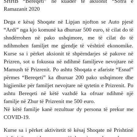
SHHB “Bereqeti” në kuadër të aksionit “Sofra e
Ramazanit 2020
Dega e kësaj Shoqate në Lipjan njofton se Auto pjesë
“Ardi” nga kjo komunë ka dhuruar 500 euro, të cilat do të
shndërrohen në pako ushqimore, me të cilat do të
ndihmohen familjet me gjendje të vështirë ekonomike.
Kurse sa i përket aksionit të shpërndarjes së pakove në
Prizren, sot u fokusua në ndihmë familjeve nevojtare në
Mamush të Prizrenit. Po ashtu Shoqata e afariste “Esnaf”
përmes “Bereqeti” ka dhuruar 200 pako ushqimore dhe
higjienike për familjet nevojtare në qytetin e Prizrenit. Po
ashtu Bereqeti në këtë vazhdë ka ofruar ndihmë një
familje në Zhur të Prizrenit me 500 euro.
Në këtë familje kanë rezultuar dy persona të prekur me
COVID-19.
Kurse sa i përket aktivitetit të kësaj Shoqate në Prishtinë