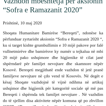
Vazhdon mbështetja për aksionin
“Sofra e Ramazanit 2020”
Prishtinë, 10 maj 2020
Shoqata Humanitare Bamirëse “Bereqeti”, ndonëse ka
përfunduar zyrtarisht aksionin “Sofra e Ramazanit 2020 “,
ku si target kishte grumbullimin e 10 mijë pakove por falë
vullnetmirëve dhe bamirësve ky numër u tejkalua në mbi
20 mijë pako ushqimore dhe higjienike të cilat janë
shpërndarë për familjet nevojtare dhe skamnore nëpër
Kosovë. Bereqeti megjithatë ende vazhdon të jetë pranë
familjeve nevojtare në çdo vend të Kosovës. Në degët e
kësaj Shoqate vazhdojnë të vijnë ndihma në artikuj
ushqimor dhe higjienik për kategoritë sociale që më pas
Bereqeti i shpërnda tek familjet nevojtare . Në vazhdim
do të sjellim disa aktivitete nëpër komuna që po zhvillon