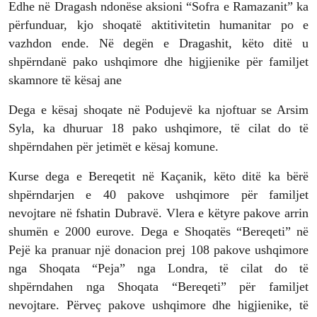
Edhe në Dragash ndonëse aksioni “Sofra e Ramazanit” ka
përfunduar, kjo shoqatë aktitivitetin humanitar po e
vazhdon ende. Në degën e Dragashit, këto ditë u
shpërndanë pako ushqimore dhe higjienike për familjet
skamnore të kësaj ane
Dega e kësaj shoqate në Podujevë ka njoftuar se Arsim
Syla, ka dhuruar 18 pako ushqimore, të cilat do të
shpërndahen për jetimët e kësaj komune.
Kurse dega e Bereqetit në Kaçanik, këto ditë ka bërë
shpërndarjen e 40 pakove ushqimore për familjet
nevojtare në fshatin Dubravë. Vlera e këtyre pakove arrin
shumën e 2000 eurove. Dega e Shoqatës “Bereqeti” në
Pejë ka pranuar një donacion prej 108 pakove ushqimore
nga Shoqata “Peja” nga Londra, të cilat do të
shpërndahen nga Shoqata “Bereqeti” për familjet
nevojtare. Përveç pakove ushqimore dhe higjienike, të