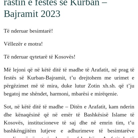
rastin e festës së Kurban –
Bajramit 2023
Të nderuar besimtarë!
Vëllezër e motra!
Të nderuar qytetarë të Kosovës!
Më lejoni që në këtë ditë të madhe të Arafatit, në prag të
festës së Kurban-Bajramit, t’u drejtohem me urimet e
përgëzimet më të mira, duke lutur Zotin xh.sh. që t’ju
begatoj me shëndet, harmoni, mbarësi e mirëqenie.
Sot, në këtë ditë të madhe – Ditën e Arafatit, kam nderin
dhe kënaqësinë që në emër të Bashkësisë Islame të
Kosovës, institucioneve të saj dhe në emrin tim, t’u
bashkëngjitëm lutjeve e adhurimeve të besimtarëve