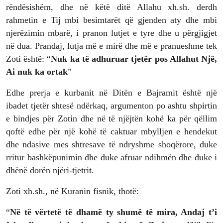
rëndësishëm, dhe në këtë ditë Allahu xh.sh. derdh
rahmetin e Tij mbi besimtarët që gjenden aty dhe mbi
njerëzimin mbarë, i pranon lutjet e tyre dhe u përgjigjet
në dua. Prandaj, lutja më e mirë dhe më e pranueshme tek
Zoti është: “
Nuk ka të adhuruar tjetër pos Allahut Një,
Ai nuk ka ortak
”
Edhe prerja e kurbanit në Ditën e Bajramit është një
ibadet tjetër shtesë ndërkaq, argumenton po ashtu shpirtin
e bindjes për Zotin dhe në të njëjtën kohë ka për qëllim
qoftë edhe për një kohë të caktuar mbylljen e hendekut
dhe ndasive mes shtresave të ndryshme shoqërore, duke
rritur bashkëpunimin dhe duke afruar ndihmën dhe duke i
dhënë dorën njëri-tjetrit.
Zoti xh.sh., në Kuranin fisnik, thotë:
“
Në të vërtetë të dhamë ty shumë të mira, Andaj t’i