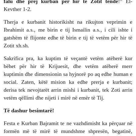
falu dhe prej kurban për hir të Zotit tendë
!” El-
Kevther 1-2.
Therja e kurbanit historikisht na rikujton veprimin e
Ibrahimit a.s., me birin e tij Ismailin a.s., i cili ishte i
gatshëm të flijonte edhe të birin e tij të vetëm për hir të
Zotit xh.sh.
Sakrifica pra, ka kuptim të veçantë vetëm atëherë kur
bëhet për hir të Krijuesit, dhe vetëm atëherë merr
kuptimin dhe dimensionin sa hyjnorë po aq edhe human e
social. Zaten, këtë mision ka edhe prerja e kurbanit;
derisa tek nevojtarët arrin mishi i kurbanit, tek Zoti arrin
vetëm qëllimi dhe nijeti i mirë në emër të Tij.
Të dashur besimtarë!
Festa e Kurban Bajramit te ne vazhdimisht ka përçuar në
formën më të mirë të mundshme shpresën, begatinë,