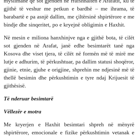
myslimanë që sot gjenden në rrafshnaltën e Arafatit, ku të
gjithë të veshur me petkun e bardhë – me ihrama, të
barabartë e pa asnjë dallim, me çiltërsinë shpirtërore e me
bindje dhe sinqeritet, po e kryejnë obligimin e Haxhit.
Në mesin e miliona hanxhinjve nga e gjithë bota, të cilët
sot gjenden në Arafat, janë edhe besimtarët tanë nga
Kosova dhe viset tjera, të cilët në formën më të mirë me
lutje e adhurim, të përkushtuar, pa dallim statusi shoqëror,
gjinie, etnie, gjuhe e origjine, shprehin me ndjesinë më të
thellë besimin dhe përkushtimin e tyre ndaj Krijuesit të
gjithësisë.
Të nderuar besimtarë
Vëllezër e motra
Me kryerjen e Haxhit besimtari shpreh në mënyrë
shpirtërore, emocionale e fizike përkushtimin vetanak e