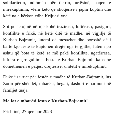
solidaritetin, ndihmën për tjetrin, urtësinë, paqen e
mirëkuptimin, vlera këto që shoqërisë i japin kuptim dhe
këtë na e kërkon edhe Krijuesi ynë.
Sot po jetojmë në një kohë trazirash, luftërash, pasiguri,
konflikte e frikë, në këtë ditë të madhe, në vigjilje të
Kurban Bajramit, lutemi që mesazhet dhe porositë që i
bartë kjo festë të kuptohen drejtë nga të gjithë; lutemi po
ashtu që bota të ketë sa më pakë konflikte, ngatërresa,
luftëra e çrregullime. Festa e Kurban Bajramit ka edhe
domethënien e paqes, drejtësisë, unitetit e mirëkuptimit.
Duke ju uruar për festën e madhe të Kurban-Bajramit, lus
Zotin për shëndet, mbarësi, begati, dashuri e harmoni në
familjet tuaja.
Me fat e mbarësi festa e Kurban-Bajramit!
Prishtinë, 27 qershor 2023