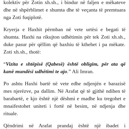
kolektiv për Zotin xh.sh., i bindur në faljen e mëkateve
dhe në shpërblimet e shumta dhe të veçanta të premtuara
nga Zoti fuqiplotë.
Kryerja e Haxhit përmban në vete urtësi e begati të
shumta. Haxhi na rikujton udhëtimin për tek Zoti xh.sh.,
duke pasur për qëllim që haxhiu të kthehet i pa mëkate.
Zoti xh.sh., thotë:
“
Vizita e shtëpisë (Qabesë) është obligim, për ata që
kanë mundësi udhëtimi te ajo
.” Ali Imran.
Po ashtu Haxhi bartë në vete edhe ndjenjën e barazisë
mes njerëzve, pa dallim. Në Arafat që të gjithë ndihen të
barabartë, e kjo është një dëshmi e madhe ku tregohet e
mnaifestohet uniteti i fortë në besim, në ndjenja dhe
rituale.
Qëndrimi në Arafat prandaj është një ibadet i