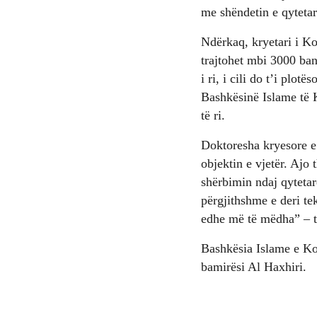
me shëndetin e qyteta
Ndërkaq, kryetari i Ko
trajtohet mbi 3000 ban
i ri, i cili do t’i plo
Bashkësinë Islame të K
të ri.
Doktoresha kryesore e 
objektin e vjetër. Ajo
shërbimin ndaj qytetar
përgjithshme e deri tek
edhe më të mëdha” – tha
Bashkësia Islame e Ko
bamirësi Al Haxhiri.