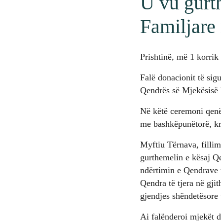
U vu gurt
Familjare
Prishtinë, më 1 korrik
Falë donacionit të sig
Qendrës së Mjekësisë 
Në këtë ceremoni qenë
me bashkëpunëtorë, kry
Myftiu Tërnava, fillim
gurthemelin e kësaj Q
ndërtimin e Qendrave 
Qendra të tjera në gji
gjendjes shëndetësore 
Ai falënderoi mjekët 