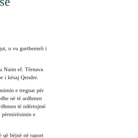
së
ut, u vu gurthemeli i
iu Naim ef. Tërnava
or i kësaj Qendre.
unimin e treguar për
edhe në të ardhmen
ardhmen të ndërtojmë
ë përmirësimin e
 që bëjnë në raport