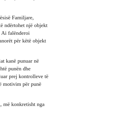
ësisë Familjare,
të ndërtohet një objekt
. Ai falënderoi
norët për këtë objekt
lat kanë punuar në
lehtë punën dhe
uar prej kontrolleve të
një motivim për punë
, më konkretisht nga