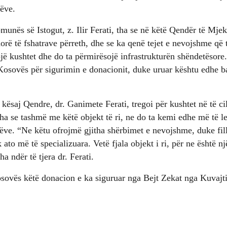
rëve.
munës së Istogut, z. Ilir Ferati, tha se në këtë Qendër të Mjek
orë të fshatrave përreth, dhe se ka qenë tejet e nevojshme që 
tësojë kushtet dhe do ta përmirësojë infrastrukturën shëndetësore
osovës për sigurimin e donacionit, duke uruar kështu edhe ba
kësaj Qendre, dr. Ganimete Ferati, tregoi për kushtet në të ci
 tha se tashmë me këtë objekt të ri, ne do ta kemi edhe më të 
ëve. “Ne këtu ofrojmë gjitha shërbimet e nevojshme, duke fill
 ato më të specializuara. Vetë fjala objekt i ri, për ne është 
 ndër të tjera dr. Ferati.
sovës këtë donacion e ka siguruar nga Bejt Zekat nga Kuvajti