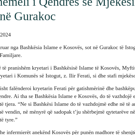
hemeli i Qendrës së Mjekësi
 në Gurakoc
 2024
uruar nga Bashkësia Islame e Kosovës, sot në Gurakoc të Istog
Familjare.
 të pranishëm kryetari i Bashkësisë Islame të Kosovës, Myft
etari i Komunës së Istogut, z. Ilir Ferati, si dhe stafi mjekës
isht falënderoi kryetarin Ferati për gatishmërinë dhe bashkëp
endre. Ai tha se Bashkësia Islame e Kosovës, do të vazhdojë 
të tjera. “Ne si Bashkësi Islame do të vazhdojmë edhe në të 
thë vendin, në mënyrë që sadopak t’ju shërbejmë qytetarëve n
të tyre.”
dhe infermierët anekënd Kosovës për punën madhore të shenjtë