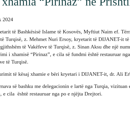
 xhamia “Pirinaz” në Prisht
ik 2024
tarit të Bashkësisë Islame të Kosovës, Myftiut Naim ef. Tërna
të Turqisë, z. Mehmet Nuri Ersoy, kryetarit të DIJANET-it të 
ërgjithshëm të Vakëfeve të Turqisë, z. Sinan Aksu dhe një numr
rimi i xhamisë “Pirinaz”, e cila së fundmi është restauruar nga
ve të Turqisë.
rimit të kësaj xhamie e bëri kryetari i DIJANET-it, dr. Ali Er
ërnava së bashku me delegacionin e lartë nga Turqia, vizituan
 e cila është restauruar nga po e njëjta Drejtori.