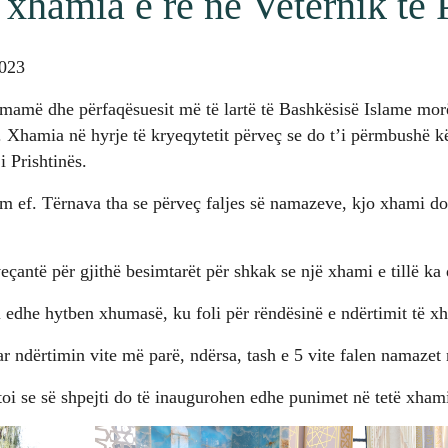
xhamia e re në Veternik të 
2023
imamë dhe përfaqësuesit më të lartë të Bashkësisë Islame mor
 Xhamia në hyrje të kryeqytetit përveç se do t’i përmbushë k
i Prishtinës.
m ef. Tërnava tha se përveç faljes së namazeve, kjo xhami do
veçantë për gjithë besimtarët për shkak se një xhami e tillë 
 edhe hytben xhumasë, ku foli për rëndësinë e ndërtimit të x
ar ndërtimin vite më parë, ndërsa, tash e 5 vite falen namazet 
oi se së shpejti do të inaugurohen edhe punimet në tetë xhami 