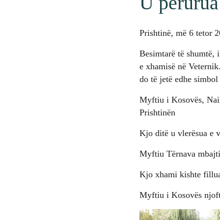
U përurua 
Prishtinë, më 6 tetor 
Besimtarë të shumtë, 
e xhamisë në Veternik.
do të jetë edhe simbol 
Myftiu i Kosovës, Nai
Prishtinën
Kjo ditë u vlerësua e 
Myftiu Tërnava mbajti
Kjo xhami kishte fillu
Myftiu i Kosovës njoft