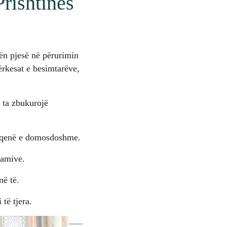
Prishtinës
ën pjesë në përurimin
ërkesat e besimtarëve,
 ta zbukurojë
ka qenë e domosdoshme.
hamive.
në të.
të tjera.