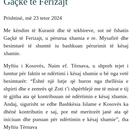
Gaçkë të Ferizajt
Prishtinë, më 23 tetor 2024
Me këndim të Kuranit dhe të tekbireve, sot në fshatin
Gaçkë të Ferizajt, u përurua xhamia e re. Mysafirë dhe
besimtarë të shumtë iu bashkuan përurimit të kësaj
xhamie.
Myftiu i Kosovës, Naim ef. Tërnava, u shpreh tejet i
lumtur për faktin se ndërtimi i kësaj xhamie u bë nga vetë
besimtarët: “Është një lutje që buron nga thellësia e
shpirti dhe e zemrës që Zoti t’i shpërblejë me të mirat e tij
të gjitha ata që kontribuuan në ndërtimin e kësaj xhamie.
Andaj, sigurisht se edhe Bashkësia Islame e Kosovës ka
dhënë kontributin e saj, por më meritorët janë ata që
iniciuan dhe punuan për ndërtimin e kësaj xhamie”, tha
Myftiu Tërnava