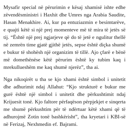
Mysafir special në përurimin e kësaj xhamisë ishte edhe
zëvendësministri i Haxhit dhe Umres nga Arabia Saudite,
Hasan Menakhire. Ai, kur pa entuziazmin e besimtarëve,
e quajti këtë si një prej momenteve më të mira të jetës së
tij. “Është një prej ngjarjeve që do të jetë e ngulitur thellë
në zemrën time gjatë gjithë jetës, sepse është diçka shumë
e bukur të shohësh një organizim të tillë. Ajo çfarë e bënë
më domethënëse këtë përurim është ky tubim kaq i
mrekullueshëm me kaq shumë njerëz”, tha ai.
Nga nikoqirët u tha se kjo xhami është simbol i unitetit
dhe adhurimit ndaj Allahut: “Kjo strukturë e bukur me
gurë është një simbol i unitetit dhe përkushtimit ndaj
Krijuesit tonë. Kjo faltore përfaqëson përpjekjet e sinqerta
me shumë përkushtim për të ndërtuar këtë xhami që të
adhurojmë Zotin tonë bashkërisht”, tha kryetari i KBI-së
në Ferizaj, Nexhmedin ef. Bajrami.