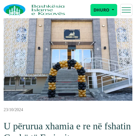
DHURO
23/10/2024
U përurua xhamia e re në fshatin