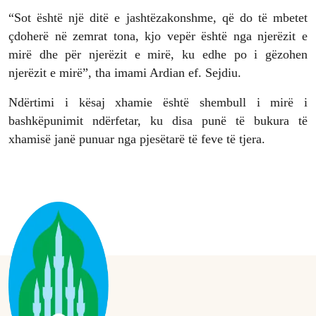
“Sot është një ditë e jashtëzakonshme, që do të mbetet
çdoherë në zemrat tona, kjo vepër është nga njerëzit e
mirë dhe për njerëzit e mirë, ku edhe po i gëzohen
njerëzit e mirë”, tha imami Ardian ef. Sejdiu.
Ndërtimi i kësaj xhamie është shembull i mirë i
bashkëpunimit ndërfetar, ku disa punë të bukura të
xhamisë janë punuar nga pjesëtarë të feve të tjera.