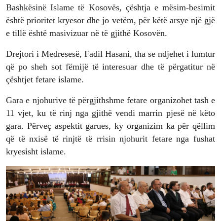
Bashkësinë Islame të Kosovës, çështja e mësim-besimit
është prioritet kryesor dhe jo vetëm, për këtë arsye një gjë
e tillë është masivizuar në të gjithë Kosovën.
Drejtori i Medresesë, Fadil Hasani, tha se ndjehet i lumtur
që po sheh sot fëmijë të interesuar dhe të përgatitur në
çështjet fetare islame.
Gara e njohurive të përgjithshme fetare organizohet tash e
11 vjet, ku të rinj nga gjithë vendi marrin pjesë në këto
gara. Përveç aspektit garues, ky organizim ka për qëllim
që të nxisë të rinjtë të rrisin njohurit fetare nga fushat
kryesisht islame.