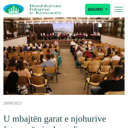
DHURO
28/08/2023
U mbajtën garat e njohurive