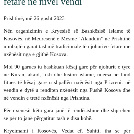
fetare në nivel vendi
Prishtinë, më 26 gusht 2023
Nën organizimin e Kryesisë së Bashkësisë Islame të
Kosovës, në Medresenë e Mesme “Alauddin” në Prishtinë
u mbajtën garat tashmë tradicionale të njohurive fetare me
nxënësit nga e gjithë Kosova.
Mbi 90 garues iu bashkuan kësaj gare për njohurit e tyre
në Kuran, akaid, fikh dhe histori islame, ndërsa në fund
fitues të kësaj gare u shpallën nxënësit nga Prizreni, në
vendin e dytë u renditen nxënësit nga Fushë Kosova dhe
në vendin e tretë nxënësit nga Prishtina.
Për nxënësit këto gara janë të rëndësishme dhe shprehen
se për to janë përgatitur tash e disa kohë.
Kryeimami i Kosovës, Vedat ef. Sahiti, tha se për