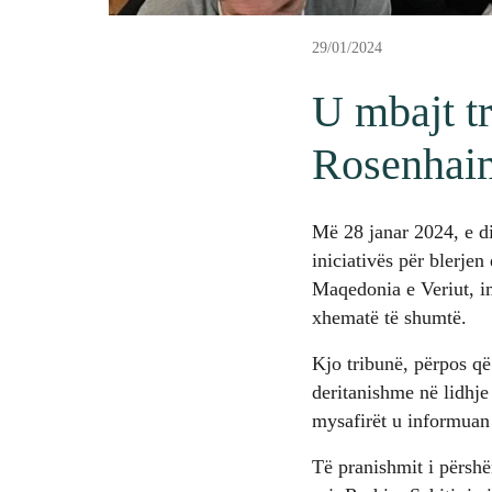
29/01/2024
U mbajt t
Rosenhai
Më 28 janar 2024, e di
iniciativës për blerje
Maqedonia e Veriut, i
xhematë të shumtë.
Kjo tribunë, përpos që 
deritanishme në lidhje
mysafirët u informuan 
Të pranishmit i përshë