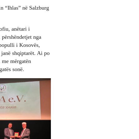
min “Ihlas” në Salzburg
fiu, anëtari i
i përshëndetjet nga
populli i Kosovës,
janë shqiptarët. Ai po
in me mërgatën
gatës sonë.