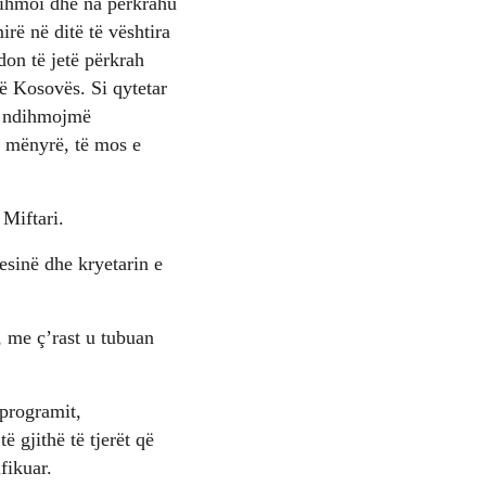
ndihmoi dhe na përkrahu
rë në ditë të vështira
don të jetë përkrah
të Kosovës. Si qytetar
`i ndihmojmë
e mënyrë, të mos e
 Miftari.
esinë dhe kryetarin e
, me ç’rast u tubuan
 programit,
ë gjithë të tjerët që
fikuar.