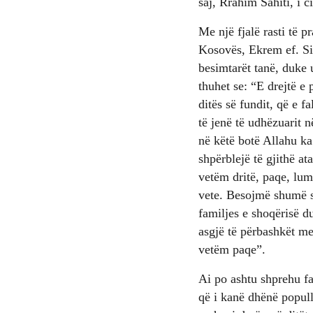
saj, Rrahim Sahiti, i c
Me një fjalë rasti të 
Kosovës, Ekrem ef. Sim
besimtarët tanë, duke u
thuhet se: “E drejtë e
ditës së fundit, që e f
të jenë të udhëzuarit 
në këtë botë Allahu ka 
shpërblejë të gjithë a
vetëm dritë, paqe, lum
vete. Besojmë shumë se
familjes e shoqërisë d
asgjë të përbashkët me
vetëm paqe”.
Ai po ashtu shprehu f
që i kanë dhënë popull