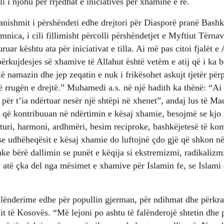
ili i njohu për rrjedhat e iniciativës për xhaminë e re.
pranishmit i përshëndeti edhe drejtori për Diasporë pranë Bashk
nica, i cili fillimisht përcolli përshëndetjet e Myftiut Tërna
ruar kështu ata për iniciativat e tilla. Ai më pas citoi fjalët 
 përkujdesjes së xhamive të Allahut është vetëm e atij që i ka 
alë namazin dhe jep zeqatin e nuk i frikësohet askujt tjetër përp
në rrugën e drejtë.” Muhamedi a.s. në një hadith ka thënë: “A
për t’ia ndërtuar nesër një shtëpi në xhenet”, andaj lus të Ma
ta që kontribuuan në ndërtimin e kësaj xhamie, besojmë se kjo 
turi, harmoni, ardhmëri, besim reciproke, bashkëjetesë të ko
 udhëheqësit e kësaj xhamie do luftojnë çdo gjë që shkon në 
uke bërë dallimin se punët e këqija si ekstremizmi, radikalizm
 atë çka del nga mësimet e xhamive për Islamin fe, se Islami
alënderime edhe për popullin gjerman, për ndihmat dhe përk
it të Kosovës. “Më lejoni po ashtu të falënderojë shtetin dhe p