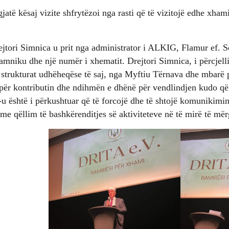
jatë kësaj vizite shfrytëzoi nga rasti që të vizitojë edhe xha
jtori Simnica u prit nga administrator i ALKIG, Flamur ef. So
mniku dhe një numër i xhematit. Drejtori Simnica, i përcjell
 strukturat udhëheqëse të saj, nga Myftiu Tërnava dhe mbarë 
 për kontributin dhe ndihmën e dhënë për vendlindjen kudo që 
-u është i përkushtuar që të forcojë dhe të shtojë komunikim
 me qëllim të bashkërenditjes së aktiviteteve në të mirë të mër