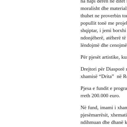
na hapi derën në ditët
moralisht dhe material
thuhet ne proverbin to
popullit tonë me projek
shqiptar, i jemi borxh
ndonjëherë, atëherë t
lëndojmë dhe cenojmë q
Për pjesët artistike, 
Drejtori për Diasporë
xhamisë “Drita” në R
Pjesa e fundit e progr
rreth 200.000 euro.
Në fund, imami i xham
pjesëmarrësit, xhematin
ndihmuan dhe dhanë kon