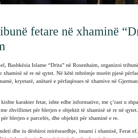
ribunë fetare në xhaminë “Dr
m
el, Bashkësia Islame “Drita” në Rosenhaim, organizoi tribunë
n e xhamisë së re në qytet. Në këtë mbrëmje morën pjesë përf
mamë, kryetarë, anëtarë e përfaqësues të xhamive në Gjermani
kishte karakter fetar, ishte edhe informative, me ç’rast u shpa
 me zhvillimet për blerjen e objektit të xhamisë së re në qyte
për blerjen e parcelës, dhe objektit për xhaminë e re.
ndeti dhe iu dëshiroi mirëseardhje, imami i xhamisë, Ferat ef. 