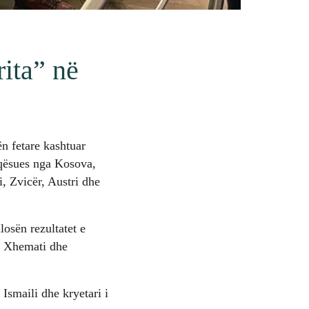
ita” në
n fetare kashtuar
aqësues nga Kosova,
, Zvicër, Austri dhe
losën rezultatet e
t. Xhemati dhe
Ismaili dhe kryetari i