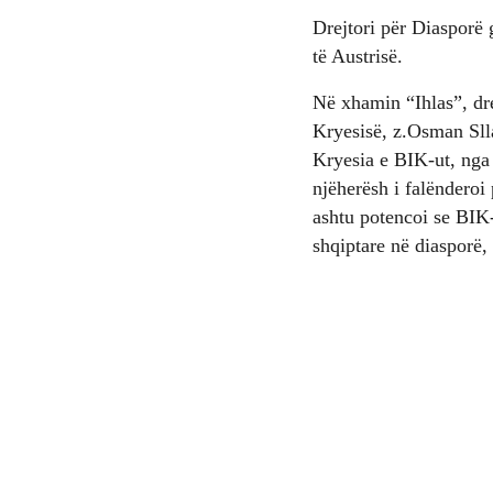
Drejtori për Diasporë g
të Austrisë.
Në xhamin “Ihlas”, dre
Kryesisë, z.Osman Slla
Kryesia e BIK-ut, nga
njëherësh i falënderoi
ashtu potencoi se BIK
shqiptare në diasporë,