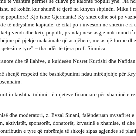
 më të vështira përmes së cilave po kalonte populli ynë. Na 
isht, në kohën kur shumë të tjerë na kthyen shpinën. Miku i mi
ne popullore! Kjo ishte Gjermania! Ky shtet edhe sot po vazh
te të ndryshme kapitale, të cilat po i investon në shtetin e ri 
i këtij vendi dhe këtij populli, prandaj nëse asgjë nuk mund t
ë bëjmë përpjekje maksimale që asnjëherë, me asnjë formë dh
etësin e tyre” – tha ndër të tjera prof. Simnica.
kuranore dhe të ilahive, u kujdesën Nusret Kurtishi dhe Nafidan
 në shenjë respekti dhe bashkëpunimi ndau mirënjohje për Kry
osenhaim.
amit iu kushtua tubimit të mjeteve financiare për xhaminë e re
isë dhe moderatori, z. Evzal Sinani, falënderuan mysafirët e
, aktivistët, sponsorët, donatorët, kryesinë e xhamisë, si dhe t
tributin e tyre që mbrëmja të shkojë sipas agjendës së plani