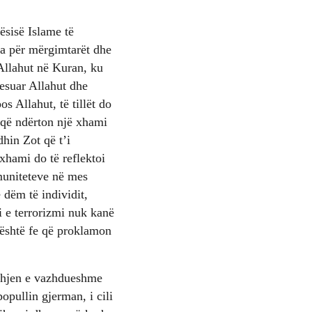
ësisë Islame të
va për mërgimtarët dhe
e Allahut në Kuran, ku
besuar Allahut dhe
os Allahut, të tillët do
i që ndërton një xhami
dhin Zot që t’i
xhami do të reflektoi
muniteteve në mes
dëm të individit,
i e terrorizmi nuk kanë
 është fe që proklamon
rahjen e vazhdueshme
opullin gjerman, i cili