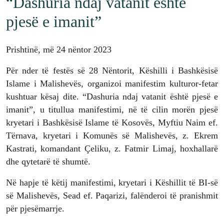
“Dashuria ndaj vatanit është
pjesë e imanit”
Prishtinë, më 24 nëntor 2023
Për nder të festës së 28 Nëntorit, Këshilli i Bashkësisë
Islame i Malishevës, organizoi manifestim kulturor-fetar
kushtuar kësaj dite. “Dashuria ndaj vatanit është pjesë e
imanit”, u titullua manifestimi, në të cilin morën pjesë
kryetari i Bashkësisë Islame të Kosovës, Myftiu Naim ef.
Tërnava, kryetari i Komunës së Malishevës, z. Ekrem
Kastrati, komandant Çeliku, z. Fatmir Limaj, hoxhallarë
dhe qytetarë të shumtë.
Në hapje të këtij manifestimi, kryetari i Këshillit të BI-së
së Malishevës, Sead ef. Paqarizi, falënderoi të pranishmit
për pjesëmarrje.