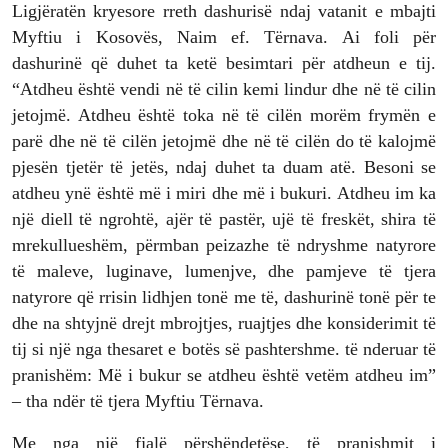
Ligjëratën kryesore rreth dashurisë ndaj vatanit e mbajti
Myftiu i Kosovës, Naim ef. Tërnava. Ai foli për
dashurinë që duhet ta ketë besimtari për atdheun e tij.
“Atdheu është vendi në të cilin kemi lindur dhe në të cilin
jetojmë. Atdheu është toka në të cilën morëm frymën e
parë dhe në të cilën jetojmë dhe në të cilën do të kalojmë
pjesën tjetër të jetës, ndaj duhet ta duam atë. Besoni se
atdheu ynë është më i miri dhe më i bukuri. Atdheu im ka
një diell të ngrohtë, ajër të pastër, ujë të freskët, shira të
mrekullueshëm, përmban peizazhe të ndryshme natyrore
të maleve, luginave, lumenjve, dhe pamjeve të tjera
natyrore që rrisin lidhjen tonë me të, dashurinë tonë për te
dhe na shtyjnë drejt mbrojtjes, ruajtjes dhe konsiderimit të
tij si një nga thesaret e botës së pashtershme. të nderuar të
pranishëm: Më i bukur se atdheu është vetëm atdheu im”
– tha ndër të tjera Myftiu Tërnava.
Me nga një fjalë përshëndetëse, të pranishmit i