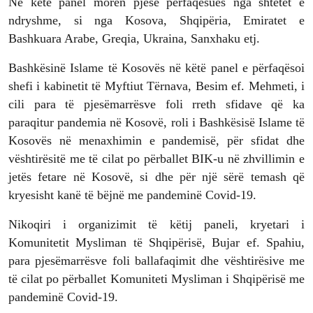
Në këtë panel morën pjesë përfaqësues nga shtetet e
ndryshme, si nga Kosova, Shqipëria, Emiratet e
Bashkuara Arabe, Greqia, Ukraina, Sanxhaku etj.
Bashkësinë Islame të Kosovës në këtë panel e përfaqësoi
shefi i kabinetit të Myftiut Tërnava, Besim ef. Mehmeti, i
cili para të pjesëmarrësve foli rreth sfidave që ka
paraqitur pandemia në Kosovë, roli i Bashkësisë Islame të
Kosovës në menaxhimin e pandemisë, për sfidat dhe
vështirësitë me të cilat po përballet BIK-u në zhvillimin e
jetës fetare në Kosovë, si dhe për një sërë temash që
kryesisht kanë të bëjnë me pandeminë Covid-19.
Nikoqiri i organizimit të këtij paneli, kryetari i
Komunitetit Mysliman të Shqipërisë, Bujar ef. Spahiu,
para pjesëmarrësve foli ballafaqimit dhe vështirësive me
të cilat po përballet Komuniteti Mysliman i Shqipërisë me
pandeminë Covid-19.