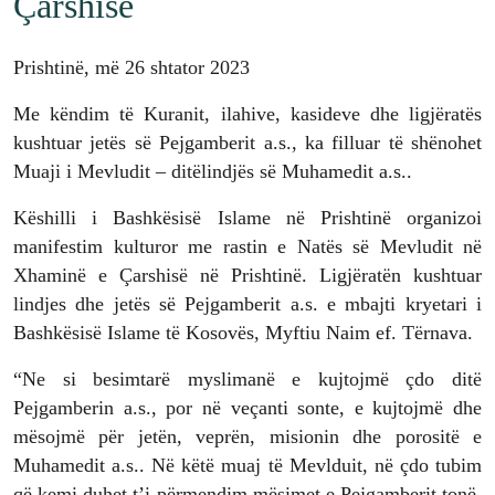
Çarshisë
Prishtinë, më 26 shtator 2023
Me këndim të Kuranit, ilahive, kasideve dhe ligjëratës
kushtuar jetës së Pejgamberit a.s., ka filluar të shënohet
Muaji i Mevludit – ditëlindjës së Muhamedit a.s..
Këshilli i Bashkësisë Islame në Prishtinë organizoi
manifestim kulturor me rastin e Natës së Mevludit në
Xhaminë e Çarshisë në Prishtinë. Ligjëratën kushtuar
lindjes dhe jetës së Pejgamberit a.s. e mbajti kryetari i
Bashkësisë Islame të Kosovës, Myftiu Naim ef. Tërnava.
“Ne si besimtarë myslimanë e kujtojmë çdo ditë
Pejgamberin a.s., por në veçanti sonte, e kujtojmë dhe
mësojmë për jetën, veprën, misionin dhe porositë e
Muhamedit a.s.. Në këtë muaj të Mevlduit, në çdo tubim
që kemi duhet t’i përmendim mësimet e Pejgamberit tonë,