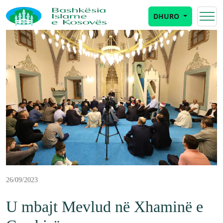
DHURO
26/09/2023
U mbajt Mevlud në Xhaminë e