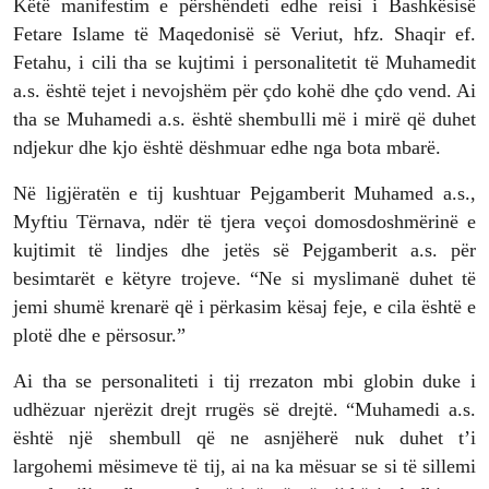
Këtë manifestim e përshëndeti edhe reisi i Bashkësisë
Fetare Islame të Maqedonisë së Veriut, hfz. Shaqir ef.
Fetahu, i cili tha se kujtimi i personalitetit të Muhamedit
a.s. është tejet i nevojshëm për çdo kohë dhe çdo vend. Ai
tha se Muhamedi a.s. është shembulli më i mirë që duhet
ndjekur dhe kjo është dëshmuar edhe nga bota mbarë.
Në ligjëratën e tij kushtuar Pejgamberit Muhamed a.s.,
Myftiu Tërnava, ndër të tjera veçoi domosdoshmërinë e
kujtimit të lindjes dhe jetës së Pejgamberit a.s. për
besimtarët e këtyre trojeve. “Ne si myslimanë duhet të
jemi shumë krenarë që i përkasim kësaj feje, e cila është e
plotë dhe e përsosur.”
Ai tha se personaliteti i tij rrezaton mbi globin duke i
udhëzuar njerëzit drejt rrugës së drejtë. “Muhamedi a.s.
është një shembull që ne asnjëherë nuk duhet t’i
largohemi mësimeve të tij, ai na ka mësuar se si të sillemi