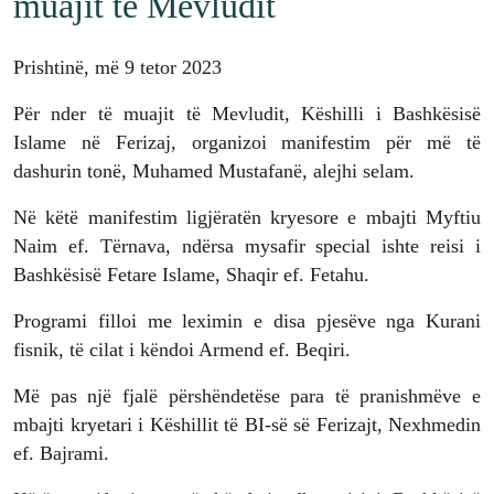
muajit të Mevludit
Prishtinë, më 9 tetor 2023
Për nder të muajit të Mevludit, Këshilli i Bashkësisë
Islame në Ferizaj, organizoi manifestim për më të
dashurin tonë, Muhamed Mustafanë, alejhi selam.
Në këtë manifestim ligjëratën kryesore e mbajti Myftiu
Naim ef. Tërnava, ndërsa mysafir special ishte reisi i
Bashkësisë Fetare Islame, Shaqir ef. Fetahu.
Programi filloi me leximin e disa pjesëve nga Kurani
fisnik, të cilat i këndoi Armend ef. Beqiri.
Më pas një fjalë përshëndetëse para të pranishmëve e
mbajti kryetari i Këshillit të BI-së së Ferizajt, Nexhmedin
ef. Bajrami.