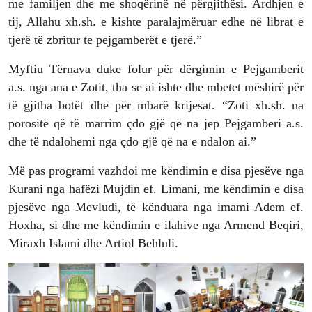
me familjen dhe me shoqërinë në përgjithësi. Ardhjen e
tij, Allahu xh.sh. e kishte paralajmëruar edhe në librat e
tjerë të zbritur te pejgamberët e tjerë.”
Myftiu Tërnava duke folur për dërgimin e Pejgamberit
a.s. nga ana e Zotit, tha se ai ishte dhe mbetet mëshirë për
të gjitha botët dhe për mbarë krijesat. “Zoti xh.sh. na
porositë që të marrim çdo gjë që na jep Pejgamberi a.s.
dhe të ndalohemi nga çdo gjë që na e ndalon ai.”
Më pas programi vazhdoi me këndimin e disa pjesëve nga
Kurani nga hafëzi Mujdin ef. Limani, me këndimin e disa
pjesëve nga Mevludi, të kënduara nga imami Adem ef.
Hoxha, si dhe me këndimin e ilahive nga Armend Beqiri,
Miraxh Islami dhe Artiol Behluli.