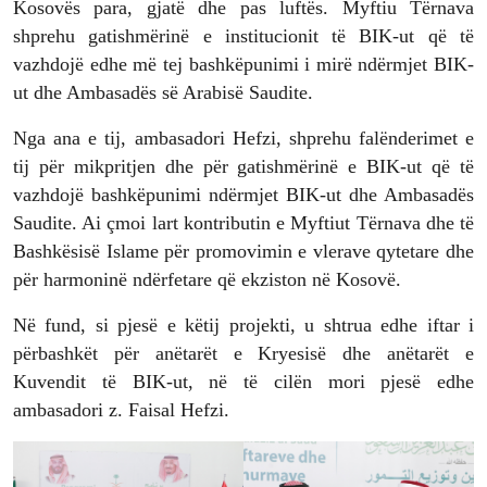
Kosovës para, gjatë dhe pas luftës. Myftiu Tërnava
shprehu gatishmërinë e institucionit të BIK-ut që të
vazhdojë edhe më tej bashkëpunimi i mirë ndërmjet BIK-
ut dhe Ambasadës së Arabisë Saudite.
Nga ana e tij, ambasadori Hefzi, shprehu falënderimet e
tij për mikpritjen dhe për gatishmërinë e BIK-ut që të
vazhdojë bashkëpunimi ndërmjet BIK-ut dhe Ambasadës
Saudite. Ai çmoi lart kontributin e Myftiut Tërnava dhe të
Bashkësisë Islame për promovimin e vlerave qytetare dhe
për harmoninë ndërfetare që ekziston në Kosovë.
Në fund, si pjesë e këtij projekti, u shtrua edhe iftar i
përbashkët për anëtarët e Kryesisë dhe anëtarët e
Kuvendit të BIK-ut, në të cilën mori pjesë edhe
ambasadori z. Faisal Hefzi.