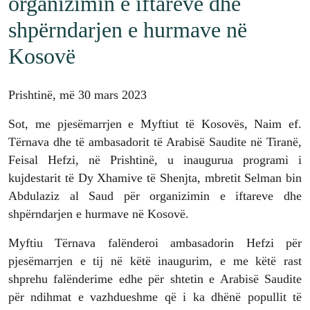
organizimin e iftareve dhe
shpërndarjen e hurmave në
Kosovë
Prishtinë, më 30 mars 2023
Sot, me pjesëmarrjen e Myftiut të Kosovës, Naim ef.
Tërnava dhe të ambasadorit të Arabisë Saudite në Tiranë,
Feisal Hefzi, në Prishtinë, u inaugurua programi i
kujdestarit të Dy Xhamive të Shenjta, mbretit Selman bin
Abdulaziz al Saud për organizimin e iftareve dhe
shpërndarjen e hurmave në Kosovë.
Myftiu Tërnava falënderoi ambasadorin Hefzi për
pjesëmarrjen e tij në këtë inaugurim, e me këtë rast
shprehu falënderime edhe për shtetin e Arabisë Saudite
për ndihmat e vazhdueshme që i ka dhënë popullit të