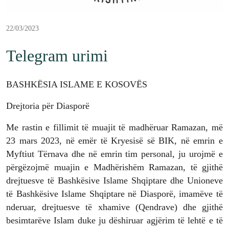
22/03/2023
Telegram urimi
BASHKËSIA ISLAME E KOSOVËS
Drejtoria për Diasporë
Me rastin e fillimit të muajit të madhëruar Ramazan, më
23 mars 2023, në emër të Kryesisë së BIK, në emrin e
Myftiut Tërnava dhe në emrin tim personal, ju urojmë e
përgëzojmë muajin e Madhërishëm Ramazan, të gjithë
drejtuesve të Bashkësive Islame Shqiptare dhe Unioneve
të Bashkësive Islame Shqiptare në Diasporë, imamëve të
nderuar, drejtuesve të xhamive (Qendrave) dhe gjithë
besimtarëve Islam duke ju dëshiruar agjërim të lehtë e të