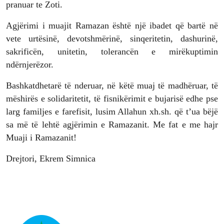
pranuar te Zoti.
Agjërimi i muajit Ramazan është një ibadet që bartë në
vete urtësinë, devotshmërinë, sinqeritetin, dashurinë,
sakrificën, unitetin, tolerancën e mirëkuptimin
ndërnjerëzor.
Bashkatdhetarë të nderuar, në këtë muaj të madhëruar, të
mëshirës e solidaritetit, të fisnikërimit e bujarisë edhe pse
larg familjes e farefisit, lusim Allahun xh.sh. që t’ua bëjë
sa më të lehtë agjërimin e Ramazanit. Me fat e me hajr
Muaji i Ramazanit!
Drejtori, Ekrem Simnica