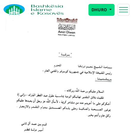
DHURO