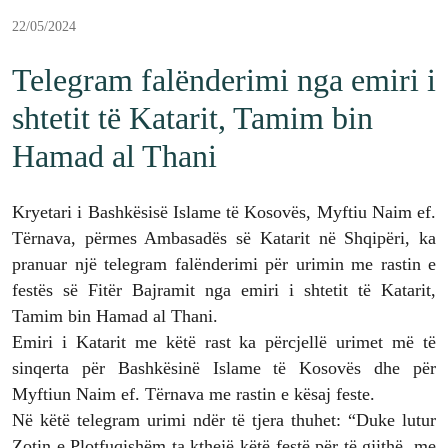
22/05/2024
Telegram falënderimi nga emiri i
shtetit të Katarit, Tamim bin
Hamad al Thani
Kryetari i Bashkësisë Islame të Kosovës, Myftiu Naim ef.
Tërnava, përmes Ambasadës së Katarit në Shqipëri, ka
pranuar një telegram falënderimi për urimin me rastin e
festës së Fitër Bajramit nga emiri i shtetit të Katarit,
Tamim bin Hamad al Thani.
Emiri i Katarit me këtë rast ka përcjellë urimet më të
sinqerta për Bashkësinë Islame të Kosovës dhe për
Myftiun Naim ef. Tërnava me rastin e kësaj feste.
Në këtë telegram urimi ndër të tjera thuhet: “Duke lutur
Zotin e Plotfuqishëm ta kthejë këtë festë për të gjithë, me