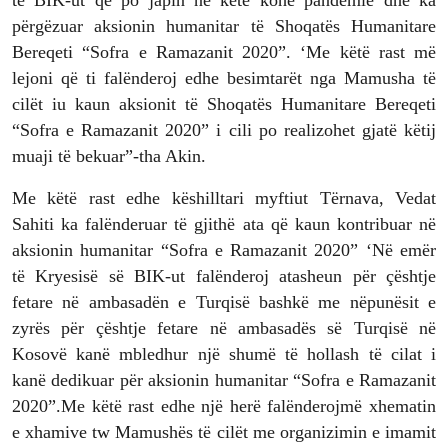
përgëzuar aksionin humanitar të Shoqatës Humanitare
Bereqeti “Sofra e Ramazanit 2020”. ‘Me këtë rast më
lejoni që ti falënderoj edhe besimtarët nga Mamusha të
cilët iu kaun aksionit të Shoqatës Humanitare Bereqeti
“Sofra e Ramazanit 2020” i cili po realizohet gjatë këtij
muaji të bekuar”-tha Akin.
Me këtë rast edhe këshilltari myftiut Tërnava, Vedat
Sahiti ka falënderuar të gjithë ata që kaun kontribuar në
aksionin humanitar “Sofra e Ramazanit 2020” ‘Në emër
të Kryesisë së BIK-ut falënderoj atasheun për çështje
fetare në ambasadën e Turqisë bashkë me nëpunësit e
zyrës për çështje fetare në ambasadës së Turqisë në
Kosovë kanë mbledhur një shumë të hollash të cilat i
kanë dedikuar për aksionin humanitar “Sofra e Ramazanit
2020”.Me këtë rast edhe një herë falënderojmë xhematin
e xhamive tw Mamushës të cilët me organizimin e imamit