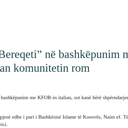
“Bereqeti” në bashkëpunim
an komunitetin rom
 bashkëpunim me KFOR-in italian, sot kanë bërë shpërndarj
.
 pjesë edhe i pari i Bashkësisë Islame të Kosovës, Naim ef. T
ici.