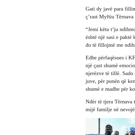
Gati dy javë para fill
ç’rast Myftiu Tërnava 
“Jemi këtu t’ju ndihm
është një sasi e paktë
do të fillojmë me ndih
Edhe përfaqësues i KF
një çast shumë emocion
njerëzve të tillë. Sado
juve, për punën që ken
shumë e madhe për komu
Ndër të tjera Tërnava 
mijë familje në nevojë