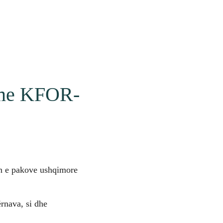
 me KFOR-
en e pakove ushqimore
ërnava, si dhe