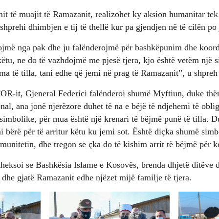
imit të muajit të Ramazanit, realizohet ky aksion humanitar t
shprehi dhimbjen e tij të thellë kur pa gjendjen në të cilën po
ojmë nga pak dhe ju falënderojmë për bashkëpunim dhe koord
 këtu, ne do të vazhdojmë me pjesë tjera, kjo është vetëm një s
ma të tilla, tani edhe që jemi në prag të Ramazanit”, u shpre
OR-it, Gjeneral Federici falënderoi shumë Myftiun, duke thë
al, ana jonë njerëzore duhet të na e bëjë të ndjehemi të obl
 simbolike, për mua është një krenari të bëjmë punë të tilla. D
i bërë për të arritur këtu ku jemi sot. Është diçka shumë simb
nitetin, dhe tregon se çka do të kishim arrit të bëjmë për ko
theksoi se Bashkësia Islame e Kosovës, brenda dhjetë ditëve 
 dhe gjatë Ramazanit edhe njëzet mijë familje të tjera.