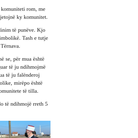
ek komuniteti rom, me
 jetojnë ky komunitet.
inim të punëve. Kjo
imbolikë. Tash e tutje
h Tërnava.
në se, për mua është
iguar të ju ndihmojmë
ua të ju falënderoj
olike, mirëpo është
munitete të tilla.
do të ndihmojë rreth 5