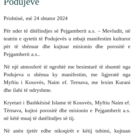
Podujevë
Prishtinë, më 24 shtator 2024
Për nder të ditëlindjes së Pejgamberit a.s. – Mevludit, në
teatrin e qytetit të Podujevës u mbajt manifestim kulturor
për të shënuar dhe kujtuar misionin dhe porositë e
Pejgamberit a.s..
Në një atmosferë të ngrohtë me besimtarë të shumtë nga
Podujeva u shënua ky manifestim, me ligjeratë nga
Myftiu i Kosovës, Naim ef. Ternava, me lexim Kurani
dhe ilahi të ndryshme.
Kryetari i Bashkësisë Islame të Kosovës, Myftiu Naim ef.
Tërnava, kujtoi porositë dhe misionin e Pejgamberit a.s.
në këtë muaj të datëlindjes së tij.
Në anën tjetër edhe nikoqirët e këtij tubimi, kujtuan