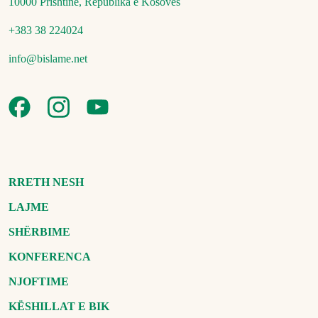
10000 Prishtinë, Republika e Kosovës
+383 38 224024
info@bislame.net
RRETH NESH
LAJME
SHËRBIME
KONFERENCA
NJOFTIME
KËSHILLAT E BIK