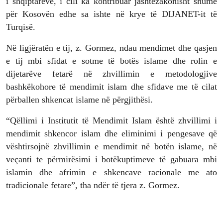
i shqiptarëve, i cili ka kontribuar jashtëzakonisht shumë
për Kosovën edhe sa ishte në krye të DIJANET-it të
Turqisë.
Në ligjëratën e tij, z. Gormez, ndau mendimet dhe qasjen
e tij mbi sfidat e sotme të botës islame dhe rolin e
dijetarëve fetarë në zhvillimin e metodologjive
bashkëkohore të mendimit islam dhe sfidave me të cilat
përballen shkencat islame në përgjithësi.
“Qëllimi i Institutit të Mendimit Islam është zhvillimi i
mendimit shkencor islam dhe eliminimi i pengesave që
vështirsojnë zhvillimin e mendimit në botën islame, në
veçanti te përmirësimi i botëkuptimeve të gabuara mbi
islamin dhe afrimin e shkencave racionale me ato
tradicionale fetare”, tha ndër të tjera z. Gormez.